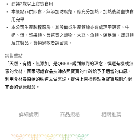
街口支付
建議2歲以上寶寶食用
本餐點非供即食，無添加防腐劑，應充分加熱，加熱後請盡快食
悠遊付
用完畢
全盈+PAY
本公司生產製程廠房，其設備或生產管線亦有處理甲殼類、牛
奶、蛋、堅果類、含麩質之穀物、大豆、魚類、頭足類、螺貝類
大哥付你分期
及其製品，食物過敏者請留意。
相關說明
【大哥付你分期使用說明】
銷售重點
AFTEE先享後付
1.本服務由台灣大哥大提供，台灣大哥大用戶可立即使用無須另外申請。
2.付款方式選擇「大哥付你分期」，訂單成立後會自動跳轉到大哥付的交易
「天然、有機、無添加」是QBEBE說到做到的理念，慎選有機或無
相關說明
流程，驗證手機門號後，選擇欲分期的期數、繳款截止日，確認付款後即完
毒的食材，國家認證食品技師依照寶寶的年齡給予予適當的口感，
【關於「AFTEE先享後付」】
成交易。
ATM付款
AFTEE先享後付是「在收到商品之後才付款」的支付方式。 讓您購物簡單
利用食材最原始的味道去做烹調，提供上百樣餐點為寶寶規劃均衡
3.實際核准額度、可分期數及費用金額請依後續交易確認頁面所載為準。
便利好安心！
4.訂單成立30分鐘內，如未前往確認交易或遇審核未通過，訂單將自動取
完善的健康概念。
１．簡單：不需註冊會員、不需綁卡、不需儲值。
運送方式
消。如遇「轉專審核」未通過狀況，表示未達大哥付你分期系統評分，恕無
２．便利：只要手機號碼，簡訊認證，即可結帳。
法說明評估內容。
３．安心：先確認商品／服務後，再付款。
冷凍付款後全家取貨(最快取貨為下單後+2日)
【繳款方式說明】
1.分期款項不併入電信帳單，「大哥付你分期」於每月結算日後寄送繳費提
每筆NT$130，滿NT$1,500(含以上)免運費
【「AFTEE先享後付」結帳流程】
醒簡訊。
詳細說明
商品規格
相關推薦
１．於結帳方式選擇「AFTEE先享後付」後，將跳轉至「AFTEE先享後付」
2.透過簡訊連結打開帳單後，可選擇「超商條碼／台灣大直營門市／銀行轉
冷凍7-11取貨(快速到店)
結帳頁面，進行簡訊認證並確認金額後，即可完成結帳。
帳／街口支付／iPASS MONEY」等通路繳費。
２．訂單成立數日內，您將收到繳費通知簡訊。
每筆NT$150，滿NT$1,500(含以上)免運費
３．收到繳費通知簡訊後14天內，點擊此簡訊中的連結，可透過四大超商／
【注意事項】
ATM／網路銀行／等多元方式進行付款，方視為交易完成。