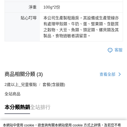
淨重
100g*2份
貼心叮嚀
本公司生產製程廠房，其設備或生產管線亦
有處理甲殼類、牛奶、蛋、堅果類、含麩質
之穀物、大豆、魚類、頭足類、螺貝類及其
製品，食物過敏者請留意。
客服
商品相關分類 (3)
查看全部
2歲以上_兒童餐點
套餐(含飯麵)
全站商品
本分類熱銷
全站排行
本網站中使用 cookie，欲查詢有關本網站使用 cookie 方式之詳情，及若您不希