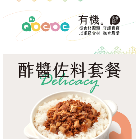
冷凍宅配-本島
1.本服務係由「台灣大哥大股份有限公司」（以下簡稱本公司）所提供，讓
※ 請注意：結帳手續完成當下不需立刻繳費，但若您需要取消訂單，請聯絡
用戶於交易時，得透過本服務購買商品或服務，並由商店將買賣／分期付款
每筆NT$150，滿NT$1,500(含以上)免運費
購買商品的店家。未經商家同意取消之訂單仍視為有效，需透過AFTEE先享
買賣價金債權讓與本公司後，依約使用本公司帳單繳交帳款。
後付繳納相關費用。
2.基於同意付款使用「大哥付你分期」之契約關係目的，商店將以您的個人
冷凍宅配-離島
※ 交易是否成功請以「AFTEE先享後付 」之結帳頁面顯示為準，若有關於
資料（包含姓名、電話或地址）提供予台灣大哥大進項蒐集、處理及利用，
是否繳費成功／繳費後需取消欲退款等相關疑問，請聯繫「AFTEE先享後付
每筆NT$260
由本公司與您本人進行分期帳單所需資料之確認、核對及更正。
客戶支援中心」
https://netprotections.freshdesk.com/support/home
3.完整用戶服務條款，請詳閱以下連結：
https://oppay.tw/userRule
【注意事項】
１．透過由恩沛科技股份有限公司提供之「AFTEE先享後付」服務完成之交
易，需依本服務之必要範圍內提供個人資料，並將交易相關給付款項請求債
權轉讓予恩沛科技股份有限公司。
２．關於個人資料處理事宜，請瀏覽以下網址：
https://aftee.tw/terms/#terms3
３．未成年的使用者請事先徵得法定代理人或監護人之同意方可使用
「AFTEE先享後付」，若未經同意申辦者引起之損失，本公司不負相關責
任。
４．使用「AFTEE先享後付」時，將依據個別帳號之用戶狀況，依本公司即
時審查核予不同之上限額度；若仍有額度不足之情形，本公司將視審查結果
請求用戶進行身份認證。
５．嚴禁一人註冊多個帳號或使用他人資訊註冊。若發現惡意使用之情形，
恩沛科技股份有限公司將有權停止該用戶之使用額度並採取法律行動。