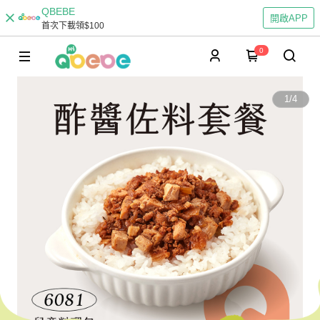
QBEBE
開啟APP
首次下載領$100
0
1
/
4