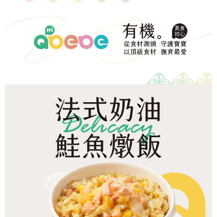
冷凍宅配-本島
1.本服務係由「台灣大哥大股份有限公司」（以下簡稱本公司）所提供，讓
※ 請注意：結帳手續完成當下不需立刻繳費，但若您需要取消訂單，請聯絡
用戶於交易時，得透過本服務購買商品或服務，並由商店將買賣／分期付款
每筆NT$150，滿NT$1,500(含以上)免運費
購買商品的店家。未經商家同意取消之訂單仍視為有效，需透過AFTEE先享
買賣價金債權讓與本公司後，依約使用本公司帳單繳交帳款。
後付繳納相關費用。
2.基於同意付款使用「大哥付你分期」之契約關係目的，商店將以您的個人
冷凍宅配-離島
※ 交易是否成功請以「AFTEE先享後付 」之結帳頁面顯示為準，若有關於
資料（包含姓名、電話或地址）提供予台灣大哥大進項蒐集、處理及利用，
是否繳費成功／繳費後需取消欲退款等相關疑問，請聯繫「AFTEE先享後付
每筆NT$260
由本公司與您本人進行分期帳單所需資料之確認、核對及更正。
客戶支援中心」
https://netprotections.freshdesk.com/support/home
3.完整用戶服務條款，請詳閱以下連結：
https://oppay.tw/userRule
【注意事項】
１．透過由恩沛科技股份有限公司提供之「AFTEE先享後付」服務完成之交
易，需依本服務之必要範圍內提供個人資料，並將交易相關給付款項請求債
權轉讓予恩沛科技股份有限公司。
２．關於個人資料處理事宜，請瀏覽以下網址：
https://aftee.tw/terms/#terms3
３．未成年的使用者請事先徵得法定代理人或監護人之同意方可使用
「AFTEE先享後付」，若未經同意申辦者引起之損失，本公司不負相關責
任。
４．使用「AFTEE先享後付」時，將依據個別帳號之用戶狀況，依本公司即
時審查核予不同之上限額度；若仍有額度不足之情形，本公司將視審查結果
請求用戶進行身份認證。
５．嚴禁一人註冊多個帳號或使用他人資訊註冊。若發現惡意使用之情形，
恩沛科技股份有限公司將有權停止該用戶之使用額度並採取法律行動。