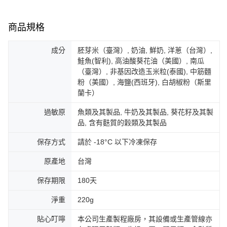
商品規格
成分
胚芽米（臺灣）, 奶油, 鮮奶, 洋蔥（台灣）,
鮭魚(智利), 高油酸葵花油（美國）, 南瓜
（臺灣）, 非基因改造玉米粒(泰國), 中筋麵
粉（美國）, 海鹽(西班牙), 白胡椒粉（斯里
蘭卡）
過敏原
魚類及其製品, 牛奶及其製品, 葵花籽及其製
品, 含有麩質的穀類及其製品
保存方式
請於 -18°C 以下冷凍保存
原產地
台灣
保存期限
180天
淨重
220g
貼心叮嚀
本公司生產製程廠房，其設備或生產管線亦