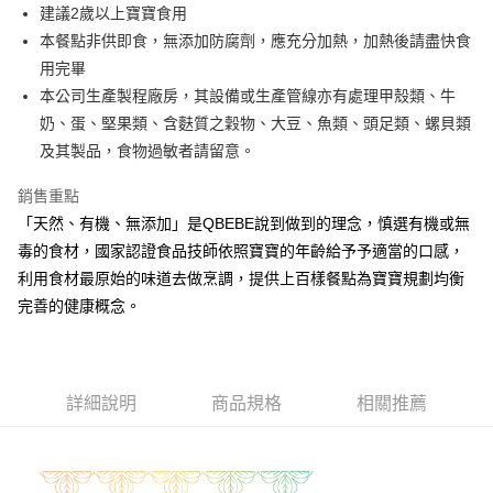
街口支付
建議2歲以上寶寶食用
本餐點非供即食，無添加防腐劑，應充分加熱，加熱後請盡快食
悠遊付
用完畢
全盈+PAY
本公司生產製程廠房，其設備或生產管線亦有處理甲殼類、牛
奶、蛋、堅果類、含麩質之穀物、大豆、魚類、頭足類、螺貝類
大哥付你分期
及其製品，食物過敏者請留意。
相關說明
【大哥付你分期使用說明】
銷售重點
AFTEE先享後付
1.本服務由台灣大哥大提供，台灣大哥大用戶可立即使用無須另外申請。
2.付款方式選擇「大哥付你分期」，訂單成立後會自動跳轉到大哥付的交易
「天然、有機、無添加」是QBEBE說到做到的理念，慎選有機或無
相關說明
流程，驗證手機門號後，選擇欲分期的期數、繳款截止日，確認付款後即完
毒的食材，國家認證食品技師依照寶寶的年齡給予予適當的口感，
【關於「AFTEE先享後付」】
成交易。
ATM付款
AFTEE先享後付是「在收到商品之後才付款」的支付方式。 讓您購物簡單
利用食材最原始的味道去做烹調，提供上百樣餐點為寶寶規劃均衡
3.實際核准額度、可分期數及費用金額請依後續交易確認頁面所載為準。
便利好安心！
4.訂單成立30分鐘內，如未前往確認交易或遇審核未通過，訂單將自動取
完善的健康概念。
１．簡單：不需註冊會員、不需綁卡、不需儲值。
運送方式
消。如遇「轉專審核」未通過狀況，表示未達大哥付你分期系統評分，恕無
２．便利：只要手機號碼，簡訊認證，即可結帳。
法說明評估內容。
３．安心：先確認商品／服務後，再付款。
冷凍付款後全家取貨(最快取貨為下單後+2日)
【繳款方式說明】
1.分期款項不併入電信帳單，「大哥付你分期」於每月結算日後寄送繳費提
每筆NT$130，滿NT$1,500(含以上)免運費
【「AFTEE先享後付」結帳流程】
醒簡訊。
詳細說明
商品規格
相關推薦
１．於結帳方式選擇「AFTEE先享後付」後，將跳轉至「AFTEE先享後付」
2.透過簡訊連結打開帳單後，可選擇「超商條碼／台灣大直營門市／銀行轉
冷凍7-11取貨(快速到店)
結帳頁面，進行簡訊認證並確認金額後，即可完成結帳。
帳／街口支付／iPASS MONEY」等通路繳費。
２．訂單成立數日內，您將收到繳費通知簡訊。
每筆NT$150，滿NT$1,500(含以上)免運費
３．收到繳費通知簡訊後14天內，點擊此簡訊中的連結，可透過四大超商／
【注意事項】
ATM／網路銀行／等多元方式進行付款，方視為交易完成。