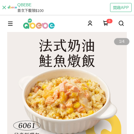
QBEBE
開啟APP
首次下載領$100
0
1
/
4