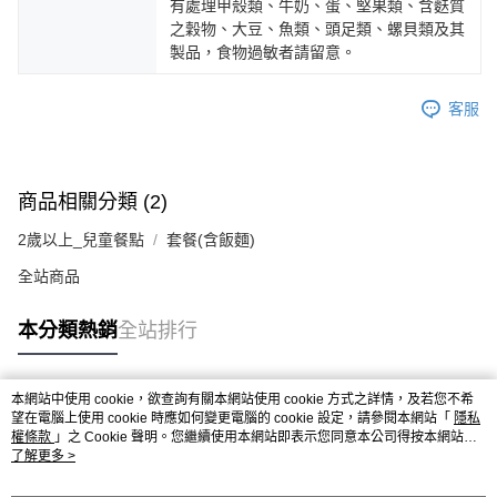
有處理甲殼類、牛奶、蛋、堅果類、含麩質
之穀物、大豆、魚類、頭足類、螺貝類及其
製品，食物過敏者請留意。
客服
商品相關分類 (2)
2歲以上_兒童餐點
套餐(含飯麵)
全站商品
本分類熱銷
全站排行
本網站中使用 cookie，欲查詢有關本網站使用 cookie 方式之詳情，及若您不希
熱門標籤
望在電腦上使用 cookie 時應如何變更電腦的 cookie 設定，請參閱本網站「
隱私
權條款
」之 Cookie 聲明。您繼續使用本網站即表示您同意本公司得按本網站使
用條款之 Cookie 聲明使用 cookie。
了解更多 >