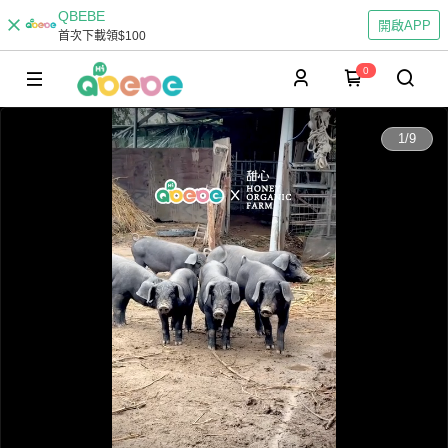
QBEBE
開啟APP
首次下載領$100
0
0:00
1
/
9