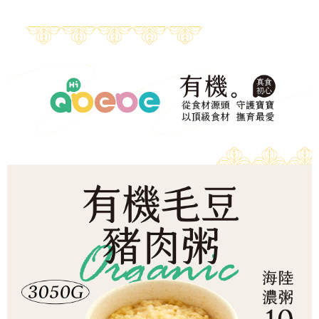
※ 請注意：結帳手續完成當下不需立刻繳費，但若您需要取消訂單，請聯絡
每筆NT$150，滿NT$1,500(含以上)免運費
購買商品的店家。未經商家同意取消之訂單仍視為有效，需透過AFTEE先享
後付繳納相關費用。
冷凍宅配-離島
※ 交易是否成功請以「AFTEE先享後付 」之結帳頁面顯示為準，若有關於
是否繳費成功／繳費後需取消欲退款等相關疑問，請聯繫「AFTEE先享後付
每筆NT$260
客戶支援中心」
https://netprotections.freshdesk.com/support/home
【注意事項】
１．透過由恩沛科技股份有限公司提供之「AFTEE先享後付」服務完成之交
易，需依本服務之必要範圍內提供個人資料，並將交易相關給付款項請求債
權轉讓予恩沛科技股份有限公司。
２．關於個人資料處理事宜，請瀏覽以下網址：
https://aftee.tw/terms/#terms3
３．未成年的使用者請事先徵得法定代理人或監護人之同意方可使用
「AFTEE先享後付」，若未經同意申辦者引起之損失，本公司不負相關責
任。
４．使用「AFTEE先享後付」時，將依據個別帳號之用戶狀況，依本公司即
時審查核予不同之上限額度；若仍有額度不足之情形，本公司將視審查結果
請求用戶進行身份認證。
５．嚴禁一人註冊多個帳號或使用他人資訊註冊。若發現惡意使用之情形，
恩沛科技股份有限公司將有權停止該用戶之使用額度並採取法律行動。