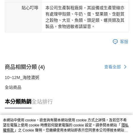
貼心叮嚀
本公司生產製程廠房，其設備或生產管線亦
有處理甲殼類、牛奶、蛋、堅果類、含麩質
之穀物、大豆、魚類、頭足類、螺貝類及其
製品，食物過敏者請留意。
客服
商品相關分類 (4)
查看全部
10~12M_海陸濃粥
全站商品
本分類熱銷
全站排行
本網站中使用 cookie，欲查詢有關本網站使用 cookie 方式之詳情，及若您不希
熱門標籤
望在電腦上使用 cookie 時應如何變更電腦的 cookie 設定，請參閱本網站「
隱私
權條款
」之 Cookie 聲明。您繼續使用本網站即表示您同意本公司得按本網站使