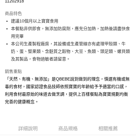
11202918
Apple Pay
商品特色
街口支付
建議10個月以上寶寶食用
本餐點非供即食，無添加防腐劑，應充分加熱，加熱後請盡快食
悠遊付
用完畢
全盈+PAY
本公司生產製程廠房，其設備或生產管線亦有處理甲殼類、牛
奶、蛋、堅果類、含麩質之穀物、大豆、魚類、頭足類、螺貝類
AFTEE先享後付
及其製品，食物過敏者請留意。
相關說明
【關於「AFTEE先享後付」】
銷售重點
ATM付款
AFTEE先享後付是「在收到商品之後才付款」的支付方式。 讓您購物簡單
便利好安心！
「天然、有機、無添加」是QBEBE說到做到的理念，慎選有機或無
１．簡單：不需註冊會員、不需綁卡、不需儲值。
毒的食材，國家認證食品技師依照寶寶的年齡給予予適當的口感，
運送方式
２．便利：只要手機號碼，簡訊認證，即可結帳。
利用食材最原始的味道去做烹調，提供上百樣餐點為寶寶規劃均衡
３．安心：先確認商品／服務後，再付款。
冷凍付款後全家取貨(最快取貨為下單後+2日)
完善的健康概念。
每筆NT$130，滿NT$1,500(含以上)免運費
【「AFTEE先享後付」結帳流程】
１．於結帳方式選擇「AFTEE先享後付」後，將跳轉至「AFTEE先享後付」
冷凍7-11取貨(快速到店)
結帳頁面，進行簡訊認證並確認金額後，即可完成結帳。
２．訂單成立數日內，您將收到繳費通知簡訊。
每筆NT$150，滿NT$1,500(含以上)免運費
３．收到繳費通知簡訊後14天內，點擊此簡訊中的連結，可透過四大超商／
詳細說明
商品規格
相關推薦
ATM／網路銀行／等多元方式進行付款，方視為交易完成。
冷凍宅配-本島