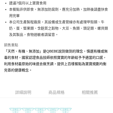
街口支付
建議7個月以上寶寶食用
本餐點非供即食，無添加防腐劑，應充分加熱，加熱後請盡快食
悠遊付
用完畢
全盈+PAY
本公司生產製程廠房，其設備或生產管線亦有處理甲殼類、牛
奶、蛋、堅果類、含麩質之穀物、大豆、魚類、頭足類、螺貝類
大哥付你分期
及其製品，食物過敏者請留意。
相關說明
【大哥付你分期使用說明】
銷售重點
AFTEE先享後付
1.本服務由台灣大哥大提供，台灣大哥大用戶可立即使用無須另外申請。
2.付款方式選擇「大哥付你分期」，訂單成立後會自動跳轉到大哥付的交易
「天然、有機、無添加」是QBEBE說到做到的理念，慎選有機或無
相關說明
流程，驗證手機門號後，選擇欲分期的期數、繳款截止日，確認付款後即完
毒的食材，國家認證食品技師依照寶寶的年齡給予予適當的口感，
【關於「AFTEE先享後付」】
成交易。
ATM付款
AFTEE先享後付是「在收到商品之後才付款」的支付方式。 讓您購物簡單
利用食材最原始的味道去做烹調，提供上百樣餐點為寶寶規劃均衡
3.實際核准額度、可分期數及費用金額請依後續交易確認頁面所載為準。
便利好安心！
4.訂單成立30分鐘內，如未前往確認交易或遇審核未通過，訂單將自動取
完善的健康概念。
１．簡單：不需註冊會員、不需綁卡、不需儲值。
運送方式
消。如遇「轉專審核」未通過狀況，表示未達大哥付你分期系統評分，恕無
２．便利：只要手機號碼，簡訊認證，即可結帳。
法說明評估內容。
３．安心：先確認商品／服務後，再付款。
冷凍付款後全家取貨(最快取貨為下單後+2日)
【繳款方式說明】
1.分期款項不併入電信帳單，「大哥付你分期」於每月結算日後寄送繳費提
每筆NT$130，滿NT$1,500(含以上)免運費
【「AFTEE先享後付」結帳流程】
醒簡訊。
詳細說明
商品規格
相關推薦
１．於結帳方式選擇「AFTEE先享後付」後，將跳轉至「AFTEE先享後付」
2.透過簡訊連結打開帳單後，可選擇「超商條碼／台灣大直營門市／銀行轉
冷凍7-11取貨(快速到店)
結帳頁面，進行簡訊認證並確認金額後，即可完成結帳。
帳／街口支付／iPASS MONEY」等通路繳費。
２．訂單成立數日內，您將收到繳費通知簡訊。
每筆NT$150，滿NT$1,500(含以上)免運費
３．收到繳費通知簡訊後14天內，點擊此簡訊中的連結，可透過四大超商／
【注意事項】
ATM／網路銀行／等多元方式進行付款，方視為交易完成。