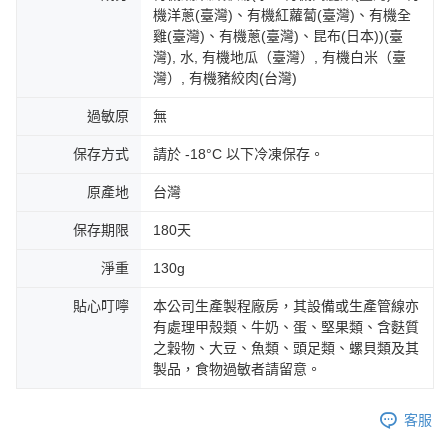
機洋蔥(臺灣)、有機紅蘿蔔(臺灣)、有機全
雞(臺灣)、有機蔥(臺灣)、昆布(日本))(臺
灣), 水, 有機地瓜（臺灣）, 有機白米（臺
灣）, 有機豬絞肉(台灣)
過敏原
無
保存方式
請於 -18°C 以下冷凍保存。
原產地
台灣
保存期限
180天
淨重
130g
貼心叮嚀
本公司生產製程廠房，其設備或生產管線亦
有處理甲殼類、牛奶、蛋、堅果類、含麩質
之穀物、大豆、魚類、頭足類、螺貝類及其
製品，食物過敏者請留意。
客服