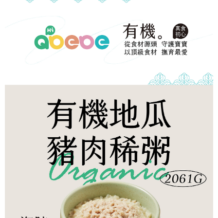
冷凍宅配-本島
1.本服務係由「台灣大哥大股份有限公司」（以下簡稱本公司）所提供，讓
※ 請注意：結帳手續完成當下不需立刻繳費，但若您需要取消訂單，請聯絡
用戶於交易時，得透過本服務購買商品或服務，並由商店將買賣／分期付款
每筆NT$150，滿NT$1,500(含以上)免運費
購買商品的店家。未經商家同意取消之訂單仍視為有效，需透過AFTEE先享
買賣價金債權讓與本公司後，依約使用本公司帳單繳交帳款。
後付繳納相關費用。
2.基於同意付款使用「大哥付你分期」之契約關係目的，商店將以您的個人
冷凍宅配-離島
※ 交易是否成功請以「AFTEE先享後付 」之結帳頁面顯示為準，若有關於
資料（包含姓名、電話或地址）提供予台灣大哥大進項蒐集、處理及利用，
是否繳費成功／繳費後需取消欲退款等相關疑問，請聯繫「AFTEE先享後付
每筆NT$260
由本公司與您本人進行分期帳單所需資料之確認、核對及更正。
客戶支援中心」
https://netprotections.freshdesk.com/support/home
3.完整用戶服務條款，請詳閱以下連結：
https://oppay.tw/userRule
【注意事項】
１．透過由恩沛科技股份有限公司提供之「AFTEE先享後付」服務完成之交
易，需依本服務之必要範圍內提供個人資料，並將交易相關給付款項請求債
權轉讓予恩沛科技股份有限公司。
２．關於個人資料處理事宜，請瀏覽以下網址：
https://aftee.tw/terms/#terms3
３．未成年的使用者請事先徵得法定代理人或監護人之同意方可使用
「AFTEE先享後付」，若未經同意申辦者引起之損失，本公司不負相關責
任。
４．使用「AFTEE先享後付」時，將依據個別帳號之用戶狀況，依本公司即
時審查核予不同之上限額度；若仍有額度不足之情形，本公司將視審查結果
請求用戶進行身份認證。
５．嚴禁一人註冊多個帳號或使用他人資訊註冊。若發現惡意使用之情形，
恩沛科技股份有限公司將有權停止該用戶之使用額度並採取法律行動。