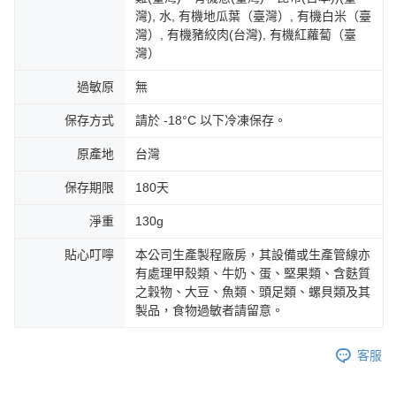
灣), 水, 有機地瓜葉（臺灣）, 有機白米（臺
灣）, 有機豬絞肉(台灣), 有機紅蘿蔔（臺
灣）
過敏原
無
保存方式
請於 -18°C 以下冷凍保存。
原產地
台灣
保存期限
180天
淨重
130g
貼心叮嚀
本公司生產製程廠房，其設備或生產管線亦
有處理甲殼類、牛奶、蛋、堅果類、含麩質
之穀物、大豆、魚類、頭足類、螺貝類及其
製品，食物過敏者請留意。
客服