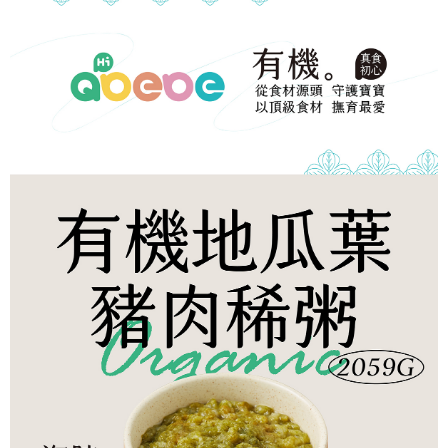
冷凍宅配-本島
1.本服務係由「台灣大哥大股份有限公司」（以下簡稱本公司）所提供，讓
※ 請注意：結帳手續完成當下不需立刻繳費，但若您需要取消訂單，請聯絡
用戶於交易時，得透過本服務購買商品或服務，並由商店將買賣／分期付款
每筆NT$150，滿NT$1,500(含以上)免運費
購買商品的店家。未經商家同意取消之訂單仍視為有效，需透過AFTEE先享
買賣價金債權讓與本公司後，依約使用本公司帳單繳交帳款。
後付繳納相關費用。
2.基於同意付款使用「大哥付你分期」之契約關係目的，商店將以您的個人
冷凍宅配-離島
※ 交易是否成功請以「AFTEE先享後付 」之結帳頁面顯示為準，若有關於
資料（包含姓名、電話或地址）提供予台灣大哥大進項蒐集、處理及利用，
是否繳費成功／繳費後需取消欲退款等相關疑問，請聯繫「AFTEE先享後付
每筆NT$260
由本公司與您本人進行分期帳單所需資料之確認、核對及更正。
客戶支援中心」
https://netprotections.freshdesk.com/support/home
3.完整用戶服務條款，請詳閱以下連結：
https://oppay.tw/userRule
【注意事項】
１．透過由恩沛科技股份有限公司提供之「AFTEE先享後付」服務完成之交
易，需依本服務之必要範圍內提供個人資料，並將交易相關給付款項請求債
權轉讓予恩沛科技股份有限公司。
２．關於個人資料處理事宜，請瀏覽以下網址：
https://aftee.tw/terms/#terms3
３．未成年的使用者請事先徵得法定代理人或監護人之同意方可使用
「AFTEE先享後付」，若未經同意申辦者引起之損失，本公司不負相關責
任。
４．使用「AFTEE先享後付」時，將依據個別帳號之用戶狀況，依本公司即
時審查核予不同之上限額度；若仍有額度不足之情形，本公司將視審查結果
請求用戶進行身份認證。
５．嚴禁一人註冊多個帳號或使用他人資訊註冊。若發現惡意使用之情形，
恩沛科技股份有限公司將有權停止該用戶之使用額度並採取法律行動。