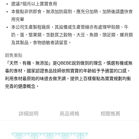
街口支付
建議7個月以上寶寶食用
本餐點非供即食，無添加防腐劑，應充分加熱，加熱後請盡快食
悠遊付
用完畢
全盈+PAY
本公司生產製程廠房，其設備或生產管線亦有處理甲殼類、牛
奶、蛋、堅果類、含麩質之穀物、大豆、魚類、頭足類、螺貝類
大哥付你分期
及其製品，食物過敏者請留意。
相關說明
【大哥付你分期使用說明】
銷售重點
AFTEE先享後付
1.本服務由台灣大哥大提供，台灣大哥大用戶可立即使用無須另外申請。
2.付款方式選擇「大哥付你分期」，訂單成立後會自動跳轉到大哥付的交易
「天然、有機、無添加」是QBEBE說到做到的理念，慎選有機或無
相關說明
流程，驗證手機門號後，選擇欲分期的期數、繳款截止日，確認付款後即完
毒的食材，國家認證食品技師依照寶寶的年齡給予予適當的口感，
【關於「AFTEE先享後付」】
成交易。
ATM付款
AFTEE先享後付是「在收到商品之後才付款」的支付方式。 讓您購物簡單
利用食材最原始的味道去做烹調，提供上百樣餐點為寶寶規劃均衡
3.實際核准額度、可分期數及費用金額請依後續交易確認頁面所載為準。
便利好安心！
4.訂單成立30分鐘內，如未前往確認交易或遇審核未通過，訂單將自動取
完善的健康概念。
１．簡單：不需註冊會員、不需綁卡、不需儲值。
運送方式
消。如遇「轉專審核」未通過狀況，表示未達大哥付你分期系統評分，恕無
２．便利：只要手機號碼，簡訊認證，即可結帳。
法說明評估內容。
３．安心：先確認商品／服務後，再付款。
冷凍付款後全家取貨(最快取貨為下單後+2日)
【繳款方式說明】
1.分期款項不併入電信帳單，「大哥付你分期」於每月結算日後寄送繳費提
每筆NT$130，滿NT$1,500(含以上)免運費
【「AFTEE先享後付」結帳流程】
醒簡訊。
詳細說明
商品規格
相關推薦
１．於結帳方式選擇「AFTEE先享後付」後，將跳轉至「AFTEE先享後付」
2.透過簡訊連結打開帳單後，可選擇「超商條碼／台灣大直營門市／銀行轉
冷凍7-11取貨(快速到店)
結帳頁面，進行簡訊認證並確認金額後，即可完成結帳。
帳／街口支付／iPASS MONEY」等通路繳費。
２．訂單成立數日內，您將收到繳費通知簡訊。
每筆NT$150，滿NT$1,500(含以上)免運費
３．收到繳費通知簡訊後14天內，點擊此簡訊中的連結，可透過四大超商／
【注意事項】
ATM／網路銀行／等多元方式進行付款，方視為交易完成。