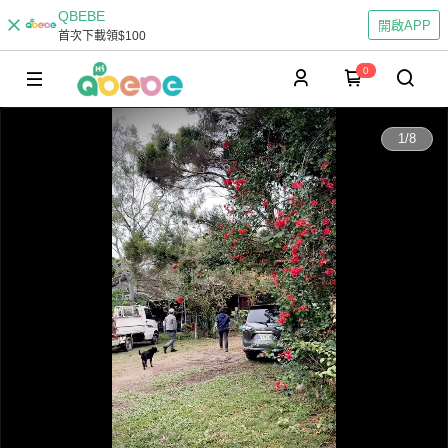
QBEBE
開啟APP
首次下載領$100
0
0:00
1
/
8