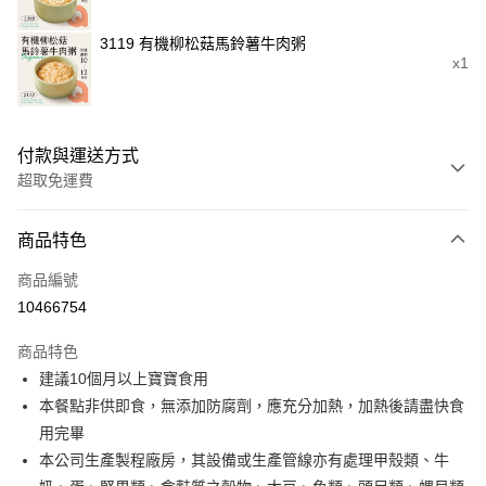
3119 有機柳松菇馬鈴薯牛肉粥
x1
付款與運送方式
超取免運費
付款方式
商品特色
信用卡一次付款
商品編號
LINE Pay
10466754
Apple Pay
商品特色
街口支付
建議10個月以上寶寶食用
本餐點非供即食，無添加防腐劑，應充分加熱，加熱後請盡快食
悠遊付
用完畢
全盈+PAY
本公司生產製程廠房，其設備或生產管線亦有處理甲殼類、牛