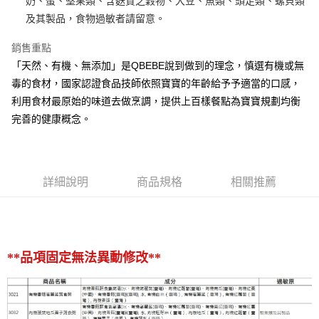
奶、蛋、堅果類、含麩質之穀物、大豆、魚類、頭足類、螺貝類
大哥付你分期
及其製品，食物過敏者請留意。
相關說明
【大哥付你分期使用說明】
銷售重點
AFTEE先享後付
1.本服務由台灣大哥大提供，台灣大哥大用戶可立即使用無須另外申請。
2.付款方式選擇「大哥付你分期」，訂單成立後會自動跳轉到大哥付的交易
「天然、有機、無添加」是QBEBE說到做到的理念，慎選有機或無
相關說明
流程，驗證手機門號後，選擇欲分期的期數、繳款截止日，確認付款後即完
毒的食材，國家認證食品技師依照寶寶的年齡給予予適當的口感，
【關於「AFTEE先享後付」】
成交易。
ATM付款
AFTEE先享後付是「在收到商品之後才付款」的支付方式。 讓您購物簡單
利用食材最原始的味道去做烹調，提供上百樣餐點為寶寶規劃均衡
3.實際核准額度、可分期數及費用金額請依後續交易確認頁面所載為準。
便利好安心！
4.訂單成立30分鐘內，如未前往確認交易或遇審核未通過，訂單將自動取
完善的健康概念。
１．簡單：不需註冊會員、不需綁卡、不需儲值。
運送方式
消。如遇「轉專審核」未通過狀況，表示未達大哥付你分期系統評分，恕無
２．便利：只要手機號碼，簡訊認證，即可結帳。
法說明評估內容。
３．安心：先確認商品／服務後，再付款。
冷凍付款後全家取貨(活動)
【繳款方式說明】
1.分期款項不併入電信帳單，「大哥付你分期」於每月結算日後寄送繳費提
免運費
【「AFTEE先享後付」結帳流程】
醒簡訊。
詳細說明
商品規格
相關推薦
１．於結帳方式選擇「AFTEE先享後付」後，將跳轉至「AFTEE先享後付」
2.透過簡訊連結打開帳單後，可選擇「超商條碼／台灣大直營門市／銀行轉
(活動)冷凍7-11取貨(快速到店)
結帳頁面，進行簡訊認證並確認金額後，即可完成結帳。
帳／街口支付／iPASS MONEY」等通路繳費。
２．訂單成立數日內，您將收到繳費通知簡訊。
免運費
３．收到繳費通知簡訊後14天內，點擊此簡訊中的連結，可透過四大超商／
【注意事項】
ATM／網路銀行／等多元方式進行付款，方視為交易完成。
冷凍宅配-離島
1.本服務係由「台灣大哥大股份有限公司」（以下簡稱本公司）所提供，讓
※ 請注意：結帳手續完成當下不需立刻繳費，但若您需要取消訂單，請聯絡
**品項固定無法異動修改**
用戶於交易時，得透過本服務購買商品或服務，並由商店將買賣／分期付款
每筆NT$260
購買商品的店家。未經商家同意取消之訂單仍視為有效，需透過AFTEE先享
買賣價金債權讓與本公司後，依約使用本公司帳單繳交帳款。
後付繳納相關費用。
2.基於同意付款使用「大哥付你分期」之契約關係目的，商店將以您的個人
(活動)冷凍宅配-本島
※ 交易是否成功請以「AFTEE先享後付 」之結帳頁面顯示為準，若有關於
資料（包含姓名、電話或地址）提供予台灣大哥大進項蒐集、處理及利用，
是否繳費成功／繳費後需取消欲退款等相關疑問，請聯繫「AFTEE先享後付
免運費
由本公司與您本人進行分期帳單所需資料之確認、核對及更正。
客戶支援中心」
https://netprotections.freshdesk.com/support/home