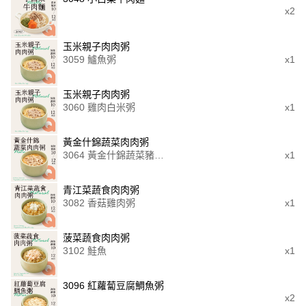
x2
玉米親子肉肉粥
3059 鱸魚粥
x1
玉米親子肉肉粥
3060 雞肉白米粥
x1
黃金什錦蔬菜肉肉粥
3064 黃金什錦蔬菜豬肉
x1
粥
青江菜蔬食肉肉粥
3082 香菇雞肉粥
x1
菠菜蔬食肉肉粥
3102 鮭魚
x1
3096 紅蘿蔔豆腐鯛魚粥
x2