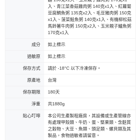
入、青江菜香菇雞肉粥 140克x1入、紅蘿蔔
豆腐鯛魚粥 135克x2入、毛豆豬肉粥 150克
x1入、菠菜鮭魚粥 140克x1入、有機柳松菇
馬鈴薯牛肉粥 150克x2入、玉米親子鱸魚粥
170克x1入
成分
如上標示
過敏原
如上標示
保存方式
請於 -18°C 以下冷凍保存。
原產地
台灣
保存期限
180天
淨重
共1880g
貼心叮嚀
本公司生產製程廠房，其設備或生產管線亦
有處理甲殼類、牛奶、蛋、堅果類、含麩質
之穀物、大豆、魚類、頭足類、螺貝類及其
製品，食物過敏者請留意。