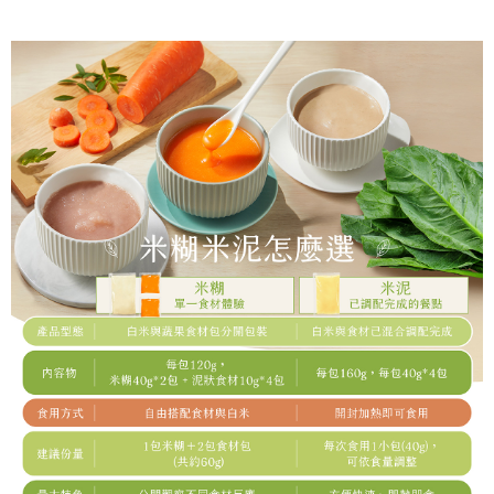
帳／街口支付／iPASS MONEY」等通路繳費。
２．訂單成立數日內，您將收到繳費通知簡訊。
每筆NT$150，滿NT$1,500(含以上)免運費
３．收到繳費通知簡訊後14天內，點擊此簡訊中的連結，可透過四大超商／
【注意事項】
ATM／網路銀行／等多元方式進行付款，方視為交易完成。
冷凍宅配-本島
1.本服務係由「台灣大哥大股份有限公司」（以下簡稱本公司）所提供，讓
※ 請注意：結帳手續完成當下不需立刻繳費，但若您需要取消訂單，請聯絡
用戶於交易時，得透過本服務購買商品或服務，並由商店將買賣／分期付款
每筆NT$150，滿NT$1,500(含以上)免運費
購買商品的店家。未經商家同意取消之訂單仍視為有效，需透過AFTEE先享
買賣價金債權讓與本公司後，依約使用本公司帳單繳交帳款。
後付繳納相關費用。
2.基於同意付款使用「大哥付你分期」之契約關係目的，商店將以您的個人
冷凍宅配-離島
※ 交易是否成功請以「AFTEE先享後付 」之結帳頁面顯示為準，若有關於
資料（包含姓名、電話或地址）提供予台灣大哥大進項蒐集、處理及利用，
是否繳費成功／繳費後需取消欲退款等相關疑問，請聯繫「AFTEE先享後付
每筆NT$260
由本公司與您本人進行分期帳單所需資料之確認、核對及更正。
客戶支援中心」
https://netprotections.freshdesk.com/support/home
3.完整用戶服務條款，請詳閱以下連結：
https://oppay.tw/userRule
【注意事項】
１．透過由恩沛科技股份有限公司提供之「AFTEE先享後付」服務完成之交
易，需依本服務之必要範圍內提供個人資料，並將交易相關給付款項請求債
權轉讓予恩沛科技股份有限公司。
２．關於個人資料處理事宜，請瀏覽以下網址：
https://aftee.tw/terms/#terms3
３．未成年的使用者請事先徵得法定代理人或監護人之同意方可使用
「AFTEE先享後付」，若未經同意申辦者引起之損失，本公司不負相關責
任。
４．使用「AFTEE先享後付」時，將依據個別帳號之用戶狀況，依本公司即
時審查核予不同之上限額度；若仍有額度不足之情形，本公司將視審查結果
請求用戶進行身份認證。
５．嚴禁一人註冊多個帳號或使用他人資訊註冊。若發現惡意使用之情形，
恩沛科技股份有限公司將有權停止該用戶之使用額度並採取法律行動。