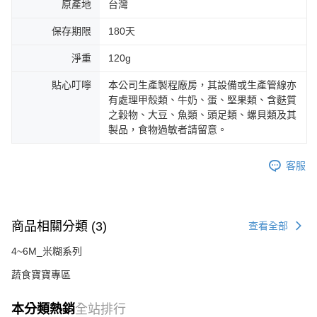
原產地
台灣
保存期限
180天
淨重
120g
貼心叮嚀
本公司生產製程廠房，其設備或生產管線亦
有處理甲殼類、牛奶、蛋、堅果類、含麩質
之穀物、大豆、魚類、頭足類、螺貝類及其
製品，食物過敏者請留意。
客服
商品相關分類 (3)
查看全部
4~6M_米糊系列
蔬食寶寶專區
本分類熱銷
全站排行