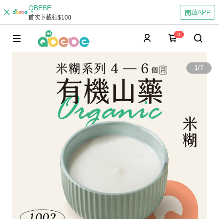
QBEBE
開啟APP
首次下載領$100
0
1
/
7