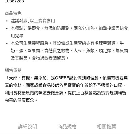
10387283
Apple Pay
商品特色
街口支付
建議4個月以上寶寶食用
本餐點非供即食，無添加防腐劑，應充分加熱，加熱後請盡快食
悠遊付
用完畢
全盈+PAY
本公司生產製程廠房，其設備或生產管線亦有處理甲殼類、牛
奶、蛋、堅果類、含麩質之穀物、大豆、魚類、頭足類、螺貝類
大哥付你分期
及其製品，食物過敏者請留意。
相關說明
【大哥付你分期使用說明】
銷售重點
AFTEE先享後付
1.本服務由台灣大哥大提供，台灣大哥大用戶可立即使用無須另外申請。
2.付款方式選擇「大哥付你分期」，訂單成立後會自動跳轉到大哥付的交易
「天然、有機、無添加」是QBEBE說到做到的理念，慎選有機或無
相關說明
流程，驗證手機門號後，選擇欲分期的期數、繳款截止日，確認付款後即完
毒的食材，國家認證食品技師依照寶寶的年齡給予予適當的口感，
【關於「AFTEE先享後付」】
成交易。
ATM付款
AFTEE先享後付是「在收到商品之後才付款」的支付方式。 讓您購物簡單
利用食材最原始的味道去做烹調，提供上百樣餐點為寶寶規劃均衡
3.實際核准額度、可分期數及費用金額請依後續交易確認頁面所載為準。
便利好安心！
4.訂單成立30分鐘內，如未前往確認交易或遇審核未通過，訂單將自動取
完善的健康概念。
１．簡單：不需註冊會員、不需綁卡、不需儲值。
運送方式
消。如遇「轉專審核」未通過狀況，表示未達大哥付你分期系統評分，恕無
２．便利：只要手機號碼，簡訊認證，即可結帳。
法說明評估內容。
３．安心：先確認商品／服務後，再付款。
冷凍付款後全家取貨(最快取貨為下單後+2日)
【繳款方式說明】
1.分期款項不併入電信帳單，「大哥付你分期」於每月結算日後寄送繳費提
每筆NT$130，滿NT$1,500(含以上)免運費
【「AFTEE先享後付」結帳流程】
醒簡訊。
詳細說明
商品規格
相關推薦
１．於結帳方式選擇「AFTEE先享後付」後，將跳轉至「AFTEE先享後付」
2.透過簡訊連結打開帳單後，可選擇「超商條碼／台灣大直營門市／銀行轉
冷凍7-11取貨(快速到店)
結帳頁面，進行簡訊認證並確認金額後，即可完成結帳。