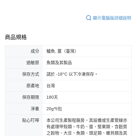
顯示電腦版詳細說明
商品規格
成分
鱸魚, 薑（臺灣）
過敏原
魚類及其製品
保存方式
請於 -18°C 以下冷凍保存。
原產地
台灣
保存期限
180天
淨重
20g*5包
貼心叮嚀
本公司生產製程廠房，其設備或生產管線亦
有處理甲殼類、牛奶、蛋、堅果類、含麩質
之穀物、大豆、魚類、頭足類、螺貝類及其