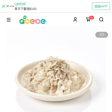
QBEBE
開啟APP
首次下載領$100
0
1
/
3