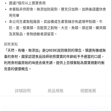
街口支付
建議7個月以上寶寶食用
本餐點非供即食，無添加防腐劑，應充分加熱，加熱後請盡快食
悠遊付
用完畢
全盈+PAY
本公司生產製程廠房，其設備或生產管線亦有處理甲殼類、牛
奶、蛋、堅果類、含麩質之穀物、大豆、魚類、頭足類、螺貝類
大哥付你分期
及其製品，食物過敏者請留意。
相關說明
【大哥付你分期使用說明】
銷售重點
AFTEE先享後付
1.本服務由台灣大哥大提供，台灣大哥大用戶可立即使用無須另外申請。
2.付款方式選擇「大哥付你分期」，訂單成立後會自動跳轉到大哥付的交易
「天然、有機、無添加」是QBEBE說到做到的理念，慎選有機或無
相關說明
流程，驗證手機門號後，選擇欲分期的期數、繳款截止日，確認付款後即完
毒的食材，國家認證食品技師依照寶寶的年齡給予予適當的口感，
【關於「AFTEE先享後付」】
成交易。
ATM付款
AFTEE先享後付是「在收到商品之後才付款」的支付方式。 讓您購物簡單
利用食材最原始的味道去做烹調，提供上百樣餐點為寶寶規劃均衡
3.實際核准額度、可分期數及費用金額請依後續交易確認頁面所載為準。
便利好安心！
4.訂單成立30分鐘內，如未前往確認交易或遇審核未通過，訂單將自動取
完善的健康概念。
１．簡單：不需註冊會員、不需綁卡、不需儲值。
運送方式
消。如遇「轉專審核」未通過狀況，表示未達大哥付你分期系統評分，恕無
２．便利：只要手機號碼，簡訊認證，即可結帳。
法說明評估內容。
３．安心：先確認商品／服務後，再付款。
冷凍付款後全家取貨(最快取貨為下單後+2日)
【繳款方式說明】
1.分期款項不併入電信帳單，「大哥付你分期」於每月結算日後寄送繳費提
每筆NT$130，滿NT$1,500(含以上)免運費
【「AFTEE先享後付」結帳流程】
醒簡訊。
詳細說明
商品規格
相關推薦
１．於結帳方式選擇「AFTEE先享後付」後，將跳轉至「AFTEE先享後付」
2.透過簡訊連結打開帳單後，可選擇「超商條碼／台灣大直營門市／銀行轉
冷凍7-11取貨(快速到店)
結帳頁面，進行簡訊認證並確認金額後，即可完成結帳。
帳／街口支付／iPASS MONEY」等通路繳費。
２．訂單成立數日內，您將收到繳費通知簡訊。
每筆NT$150，滿NT$1,500(含以上)免運費
３．收到繳費通知簡訊後14天內，點擊此簡訊中的連結，可透過四大超商／
【注意事項】
ATM／網路銀行／等多元方式進行付款，方視為交易完成。