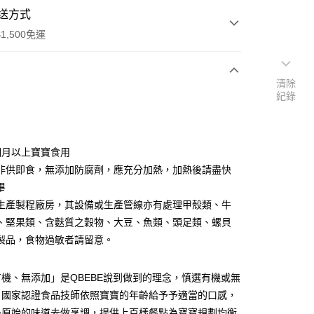
送方式
1,500免運
清除
次付款
紀錄
個月以上寶寶食用
非供即食，無添加防腐劑，應充分加熱，加熱後請盡快
畢
生產製程廠房，其設備或生產管線亦有處理甲殼類、牛
、堅果類、含麩質之穀物、大豆、魚類、頭足類、螺貝
製品，食物過敏者請留意。
分期
機、無添加」是QBEBE說到做到的理念，慎選有機或無
你分期使用說明】
享後付
，國家認證食品技師依照寶寶的年齡給予予適當的口感，
由台灣大哥大提供，台灣大哥大用戶可立即使用無須另外申請。
式選擇「大哥付你分期」，訂單成立後會自動跳轉到大哥付的交易
最原始的味道去做烹調，提供上百樣餐點為寶寶規劃均衡