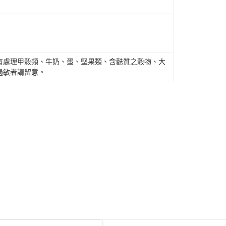
有處理甲殼類、牛奶、蛋、堅果類、含麩質之穀物、大
過敏者請留意。