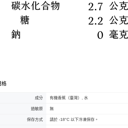
規格
成分
有機香蕉（臺灣）, 水
過敏原
無
保存方式
請於 -18°C 以下冷凍保存。