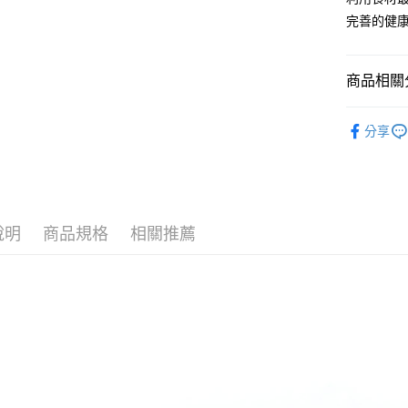
流程，驗
【關於「A
完善的健
ATM付款
完成交易
AFTEE
3.實際核
便利好安
4.訂單成
１．簡單
消。如遇
２．便利
商品相關分
運送方式
無法說明
３．安心
【繳款方
副食品食
冷凍付款後
1.分期款
【「AFT
分享
醒簡訊。
每筆NT$1
１．於結帳
全站商品
2.透過簡
付」結帳
帳／街口支
冷凍7-11
２．訂單
３．收到繳
每筆NT$1
【注意事
／ATM／
1.本服務
※ 請注意
說明
商品規格
相關推薦
冷凍宅配-
用戶於交
絡購買商品
款買賣價
先享後付
每筆NT$1
2.基於同
※ 交易是
資料（包
是否繳費成
冷凍宅配-
用，由本
付客戶支
每筆NT$2
3.完整用
【注意事
１．透過由
交易，需
求債權轉
２．關於