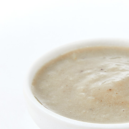
https://aft
３．未成
「AFTE
任。
４．使用「
即時審查
結果請求
５．嚴禁
形，恩沛
動。