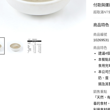
付款與運
超取滿NT$
付款方式
商品特色
信用卡一
商品編號
10269531
LINE Pay
商品特色
Apple Pay
建議4
本餐點
街口支付
食用完
悠遊付
本公司
奶、蛋
全盈+PAY
類及其
大哥付你
銷售重點
相關說明
「天然、有
【大哥付
AFTEE先
毒的食材
1.本服務
2.付款方
相關說明
利用食材