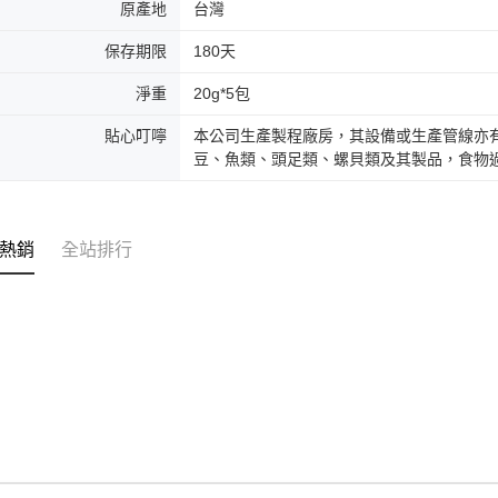
原產地
台灣
保存期限
180天
淨重
20g*5包
貼心叮嚀
本公司生產製程廠房，其設備或生產管線亦
豆、魚類、頭足類、螺貝類及其製品，食物
熱銷
全站排行