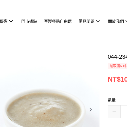
優惠
門市據點
客製餐點自由選
常見問題
關於我們
044-2
超取滿NT$
NT$1
數量