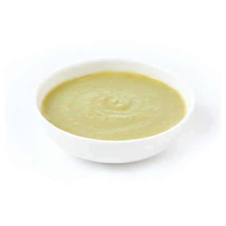
冷凍宅配-本島
1.本服務係由「台灣大哥大股份有限公司」（以下簡稱本公司）所提供，讓
※ 請注意：結帳手續完成當下不需立刻繳費，但若您需要取消訂單，請聯絡
用戶於交易時，得透過本服務購買商品或服務，並由商店將買賣／分期付款
每筆NT$150，滿NT$1,500(含以上)免運費
購買商品的店家。未經商家同意取消之訂單仍視為有效，需透過AFTEE先享
買賣價金債權讓與本公司後，依約使用本公司帳單繳交帳款。
後付繳納相關費用。
2.基於同意付款使用「大哥付你分期」之契約關係目的，商店將以您的個人
冷凍宅配-離島
※ 交易是否成功請以「AFTEE先享後付 」之結帳頁面顯示為準，若有關於
資料（包含姓名、電話或地址）提供予台灣大哥大進項蒐集、處理及利用，
是否繳費成功／繳費後需取消欲退款等相關疑問，請聯繫「AFTEE先享後付
每筆NT$260
由本公司與您本人進行分期帳單所需資料之確認、核對及更正。
客戶支援中心」
https://netprotections.freshdesk.com/support/home
3.完整用戶服務條款，請詳閱以下連結：
https://oppay.tw/userRule
【注意事項】
１．透過由恩沛科技股份有限公司提供之「AFTEE先享後付」服務完成之交
易，需依本服務之必要範圍內提供個人資料，並將交易相關給付款項請求債
權轉讓予恩沛科技股份有限公司。
２．關於個人資料處理事宜，請瀏覽以下網址：
https://aftee.tw/terms/#terms3
３．未成年的使用者請事先徵得法定代理人或監護人之同意方可使用
「AFTEE先享後付」，若未經同意申辦者引起之損失，本公司不負相關責
任。
４．使用「AFTEE先享後付」時，將依據個別帳號之用戶狀況，依本公司即
時審查核予不同之上限額度；若仍有額度不足之情形，本公司將視審查結果
請求用戶進行身份認證。
５．嚴禁一人註冊多個帳號或使用他人資訊註冊。若發現惡意使用之情形，
恩沛科技股份有限公司將有權停止該用戶之使用額度並採取法律行動。