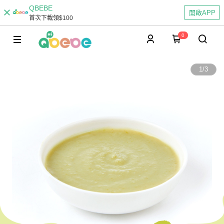
QBEBE
開啟APP
首次下載領$100
0
1
/
3