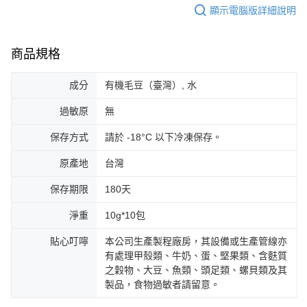
顯示電腦版詳細說明
商品規格
成分
有機毛豆（臺灣）, 水
過敏原
無
保存方式
請於 -18°C 以下冷凍保存。
原產地
台灣
保存期限
180天
淨重
10g*10包
貼心叮嚀
本公司生產製程廠房，其設備或生產管線亦
有處理甲殼類、牛奶、蛋、堅果類、含麩質
之穀物、大豆、魚類、頭足類、螺貝類及其
製品，食物過敏者請留意。