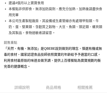
街口支付
建議4個月以上寶寶食用
本餐點非供即食，無添加防腐劑，應充分加熱，加熱後請盡快食
悠遊付
用完畢
全盈+PAY
本公司生產製程廠房，其設備或生產管線亦有處理甲殼類、牛
奶、蛋、堅果類、含麩質之穀物、大豆、魚類、頭足類、螺貝類
大哥付你分期
及其製品，食物過敏者請留意。
相關說明
【大哥付你分期使用說明】
銷售重點
AFTEE先享後付
1.本服務由台灣大哥大提供，台灣大哥大用戶可立即使用無須另外申請。
2.付款方式選擇「大哥付你分期」，訂單成立後會自動跳轉到大哥付的交易
「天然、有機、無添加」是QBEBE說到做到的理念，慎選有機或無
相關說明
流程，驗證手機門號後，選擇欲分期的期數、繳款截止日，確認付款後即完
毒的食材，國家認證食品技師依照寶寶的年齡給予予適當的口感，
【關於「AFTEE先享後付」】
成交易。
ATM付款
AFTEE先享後付是「在收到商品之後才付款」的支付方式。 讓您購物簡單
利用食材最原始的味道去做烹調，提供上百樣餐點為寶寶規劃均衡
3.實際核准額度、可分期數及費用金額請依後續交易確認頁面所載為準。
便利好安心！
4.訂單成立30分鐘內，如未前往確認交易或遇審核未通過，訂單將自動取
完善的健康概念。
１．簡單：不需註冊會員、不需綁卡、不需儲值。
運送方式
消。如遇「轉專審核」未通過狀況，表示未達大哥付你分期系統評分，恕無
２．便利：只要手機號碼，簡訊認證，即可結帳。
法說明評估內容。
３．安心：先確認商品／服務後，再付款。
冷凍付款後全家取貨(最快取貨為下單後+2日)
【繳款方式說明】
1.分期款項不併入電信帳單，「大哥付你分期」於每月結算日後寄送繳費提
每筆NT$130，滿NT$1,500(含以上)免運費
【「AFTEE先享後付」結帳流程】
醒簡訊。
詳細說明
商品規格
相關推薦
１．於結帳方式選擇「AFTEE先享後付」後，將跳轉至「AFTEE先享後付」
2.透過簡訊連結打開帳單後，可選擇「超商條碼／台灣大直營門市／銀行轉
冷凍7-11取貨(快速到店)
結帳頁面，進行簡訊認證並確認金額後，即可完成結帳。
帳／街口支付／iPASS MONEY」等通路繳費。
２．訂單成立數日內，您將收到繳費通知簡訊。
每筆NT$150，滿NT$1,500(含以上)免運費
３．收到繳費通知簡訊後14天內，點擊此簡訊中的連結，可透過四大超商／
【注意事項】
ATM／網路銀行／等多元方式進行付款，方視為交易完成。