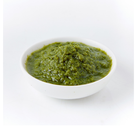
冷凍宅配-本島
1.本服務係由「台灣大哥大股份有限公司」（以下簡稱本公司）所提供，讓
※ 請注意：結帳手續完成當下不需立刻繳費，但若您需要取消訂單，請聯絡
用戶於交易時，得透過本服務購買商品或服務，並由商店將買賣／分期付款
每筆NT$150，滿NT$1,500(含以上)免運費
購買商品的店家。未經商家同意取消之訂單仍視為有效，需透過AFTEE先享
買賣價金債權讓與本公司後，依約使用本公司帳單繳交帳款。
後付繳納相關費用。
2.基於同意付款使用「大哥付你分期」之契約關係目的，商店將以您的個人
冷凍宅配-離島
※ 交易是否成功請以「AFTEE先享後付 」之結帳頁面顯示為準，若有關於
資料（包含姓名、電話或地址）提供予台灣大哥大進項蒐集、處理及利用，
是否繳費成功／繳費後需取消欲退款等相關疑問，請聯繫「AFTEE先享後付
每筆NT$260
由本公司與您本人進行分期帳單所需資料之確認、核對及更正。
客戶支援中心」
https://netprotections.freshdesk.com/support/home
3.完整用戶服務條款，請詳閱以下連結：
https://oppay.tw/userRule
【注意事項】
１．透過由恩沛科技股份有限公司提供之「AFTEE先享後付」服務完成之交
易，需依本服務之必要範圍內提供個人資料，並將交易相關給付款項請求債
權轉讓予恩沛科技股份有限公司。
２．關於個人資料處理事宜，請瀏覽以下網址：
https://aftee.tw/terms/#terms3
３．未成年的使用者請事先徵得法定代理人或監護人之同意方可使用
「AFTEE先享後付」，若未經同意申辦者引起之損失，本公司不負相關責
任。
４．使用「AFTEE先享後付」時，將依據個別帳號之用戶狀況，依本公司即
時審查核予不同之上限額度；若仍有額度不足之情形，本公司將視審查結果
請求用戶進行身份認證。
５．嚴禁一人註冊多個帳號或使用他人資訊註冊。若發現惡意使用之情形，
恩沛科技股份有限公司將有權停止該用戶之使用額度並採取法律行動。