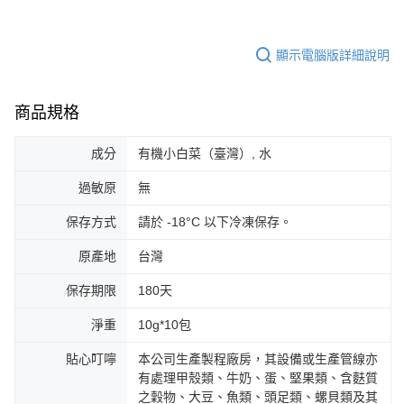
顯示電腦版詳細說明
商品規格
成分
有機小白菜（臺灣）, 水
過敏原
無
保存方式
請於 -18°C 以下冷凍保存。
原產地
台灣
保存期限
180天
淨重
10g*10包
貼心叮嚀
本公司生產製程廠房，其設備或生產管線亦
有處理甲殼類、牛奶、蛋、堅果類、含麩質
之穀物、大豆、魚類、頭足類、螺貝類及其