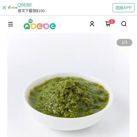
QBEBE
開啟APP
首次下載領$100
0
1
/
3