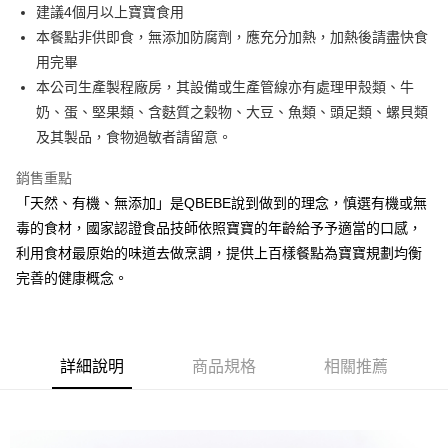
街口支付
建議4個月以上寶寶食用
本餐點非供即食，無添加防腐劑，應充分加熱，加熱後請盡快食
悠遊付
用完畢
全盈+PAY
本公司生產製程廠房，其設備或生產管線亦有處理甲殼類、牛
奶、蛋、堅果類、含麩質之穀物、大豆、魚類、頭足類、螺貝類
大哥付你分期
及其製品，食物過敏者請留意。
相關說明
【大哥付你分期使用說明】
銷售重點
AFTEE先享後付
1.本服務由台灣大哥大提供，台灣大哥大用戶可立即使用無須另外申請。
2.付款方式選擇「大哥付你分期」，訂單成立後會自動跳轉到大哥付的交易
「天然、有機、無添加」是QBEBE說到做到的理念，慎選有機或無
相關說明
流程，驗證手機門號後，選擇欲分期的期數、繳款截止日，確認付款後即完
毒的食材，國家認證食品技師依照寶寶的年齡給予予適當的口感，
【關於「AFTEE先享後付」】
成交易。
ATM付款
AFTEE先享後付是「在收到商品之後才付款」的支付方式。 讓您購物簡單
利用食材最原始的味道去做烹調，提供上百樣餐點為寶寶規劃均衡
3.實際核准額度、可分期數及費用金額請依後續交易確認頁面所載為準。
便利好安心！
4.訂單成立30分鐘內，如未前往確認交易或遇審核未通過，訂單將自動取
完善的健康概念。
１．簡單：不需註冊會員、不需綁卡、不需儲值。
運送方式
消。如遇「轉專審核」未通過狀況，表示未達大哥付你分期系統評分，恕無
２．便利：只要手機號碼，簡訊認證，即可結帳。
法說明評估內容。
３．安心：先確認商品／服務後，再付款。
冷凍付款後全家取貨(最快取貨為下單後+2日)
【繳款方式說明】
1.分期款項不併入電信帳單，「大哥付你分期」於每月結算日後寄送繳費提
每筆NT$130，滿NT$1,500(含以上)免運費
【「AFTEE先享後付」結帳流程】
醒簡訊。
詳細說明
商品規格
相關推薦
１．於結帳方式選擇「AFTEE先享後付」後，將跳轉至「AFTEE先享後付」
2.透過簡訊連結打開帳單後，可選擇「超商條碼／台灣大直營門市／銀行轉
冷凍7-11取貨(快速到店)
結帳頁面，進行簡訊認證並確認金額後，即可完成結帳。
帳／街口支付／iPASS MONEY」等通路繳費。
２．訂單成立數日內，您將收到繳費通知簡訊。
每筆NT$150，滿NT$1,500(含以上)免運費
３．收到繳費通知簡訊後14天內，點擊此簡訊中的連結，可透過四大超商／
【注意事項】
ATM／網路銀行／等多元方式進行付款，方視為交易完成。