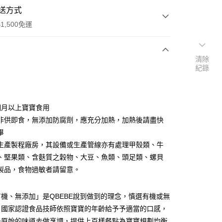
送方式
1,500免運
清除
次付款
紀錄
個月以上寶寶食用
非供即食，無添加防腐劑，應充分加熱，加熱後請盡快
畢
生產製程廠房，其設備或生產管線亦有處理甲殼類、牛
、堅果類、含麩質之穀物、大豆、魚類、頭足類、螺貝
製品，食物過敏者請留意。
分期
機、無添加」是QBEBE說到做到的理念，慎選有機或無
你分期使用說明】
享後付
，國家認證食品技師依照寶寶的年齡給予予適當的口感，
由台灣大哥大提供，台灣大哥大用戶可立即使用無須另外申請。
式選擇「大哥付你分期」，訂單成立後會自動跳轉到大哥付的交易
最原始的味道去做烹調，提供上百樣餐點為寶寶規劃均衡