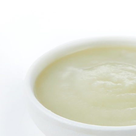
https://aft
３．未成
「AFTE
任。
４．使用「
即時審查
結果請求
５．嚴禁
形，恩沛
動。