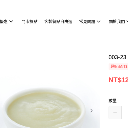
優惠
門市據點
客製餐點自由選
常見問題
關於我們
003-2
超取滿NT$
NT$1
數量