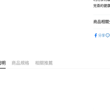
流程，驗
【關於「A
完善的健
ATM付款
完成交易
AFTEE
3.實際核
便利好安
4.訂單成
１．簡單
消。如遇
２．便利
商品相關分
運送方式
無法說明
３．安心
【繳款方
副食品食
冷凍付款後
1.分期款
【「AFT
分享
醒簡訊。
每筆NT$1
１．於結帳
全站商品
2.透過簡
付」結帳
帳／街口支
冷凍7-11
２．訂單
３．收到繳
每筆NT$1
【注意事
／ATM／
1.本服務
※ 請注意
說明
商品規格
相關推薦
冷凍宅配-
用戶於交
絡購買商品
款買賣價
先享後付
每筆NT$1
2.基於同
※ 交易是
資料（包
是否繳費成
冷凍宅配-
用，由本
付客戶支
每筆NT$2
3.完整用
【注意事
１．透過由
交易，需
求債權轉
２．關於