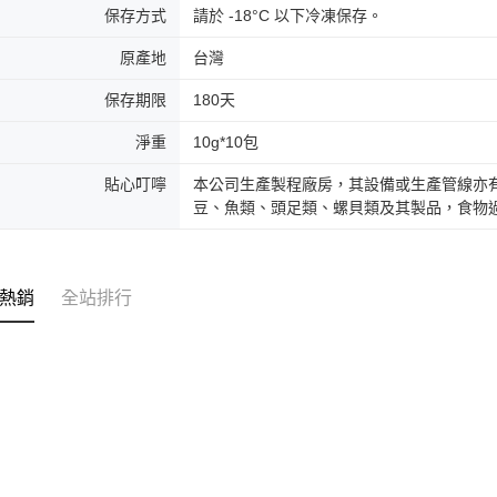
保存方式
請於 -18°C 以下冷凍保存。
原產地
台灣
保存期限
180天
淨重
10g*10包
貼心叮嚀
本公司生產製程廠房，其設備或生產管線亦
豆、魚類、頭足類、螺貝類及其製品，食物
熱銷
全站排行