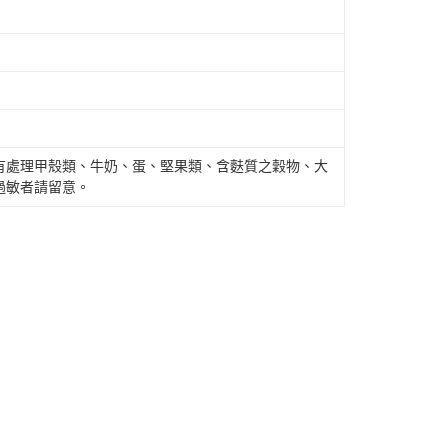
有處理甲殼類、牛奶、蛋、堅果類、含麩質之穀物、大
過敏者請留意。