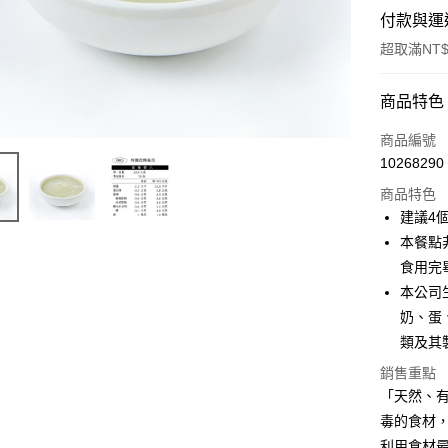
付款與運
超取滿NT$
付款方式
商品特色
信用卡一
商品編號
10268290
LINE Pay
商品特色
Apple Pay
建議4
本餐點
街口支付
食用完
悠遊付
本公司
奶、蛋
全盈+PAY
類及其
大哥付你
銷售重點
相關說明
「天然、有
【大哥付
AFTEE先
毒的食材
1.本服務
2.付款方
相關說明
利用食材