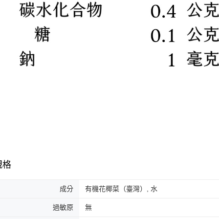
規格
成分
有機花椰菜（臺灣）, 水
過敏原
無