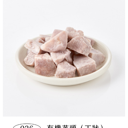
冷凍宅配-本島
1.本服務係由「台灣大哥大股份有限公司」（以下簡稱本公司）所提供，讓
※ 請注意：結帳手續完成當下不需立刻繳費，但若您需要取消訂單，請聯絡
用戶於交易時，得透過本服務購買商品或服務，並由商店將買賣／分期付款
每筆NT$150，滿NT$1,500(含以上)免運費
購買商品的店家。未經商家同意取消之訂單仍視為有效，需透過AFTEE先享
買賣價金債權讓與本公司後，依約使用本公司帳單繳交帳款。
後付繳納相關費用。
2.基於同意付款使用「大哥付你分期」之契約關係目的，商店將以您的個人
冷凍宅配-離島
※ 交易是否成功請以「AFTEE先享後付 」之結帳頁面顯示為準，若有關於
資料（包含姓名、電話或地址）提供予台灣大哥大進項蒐集、處理及利用，
是否繳費成功／繳費後需取消欲退款等相關疑問，請聯繫「AFTEE先享後付
每筆NT$260
由本公司與您本人進行分期帳單所需資料之確認、核對及更正。
客戶支援中心」
https://netprotections.freshdesk.com/support/home
3.完整用戶服務條款，請詳閱以下連結：
https://oppay.tw/userRule
【注意事項】
１．透過由恩沛科技股份有限公司提供之「AFTEE先享後付」服務完成之交
易，需依本服務之必要範圍內提供個人資料，並將交易相關給付款項請求債
權轉讓予恩沛科技股份有限公司。
２．關於個人資料處理事宜，請瀏覽以下網址：
https://aftee.tw/terms/#terms3
３．未成年的使用者請事先徵得法定代理人或監護人之同意方可使用
「AFTEE先享後付」，若未經同意申辦者引起之損失，本公司不負相關責
任。
４．使用「AFTEE先享後付」時，將依據個別帳號之用戶狀況，依本公司即
時審查核予不同之上限額度；若仍有額度不足之情形，本公司將視審查結果
請求用戶進行身份認證。
５．嚴禁一人註冊多個帳號或使用他人資訊註冊。若發現惡意使用之情形，
恩沛科技股份有限公司將有權停止該用戶之使用額度並採取法律行動。