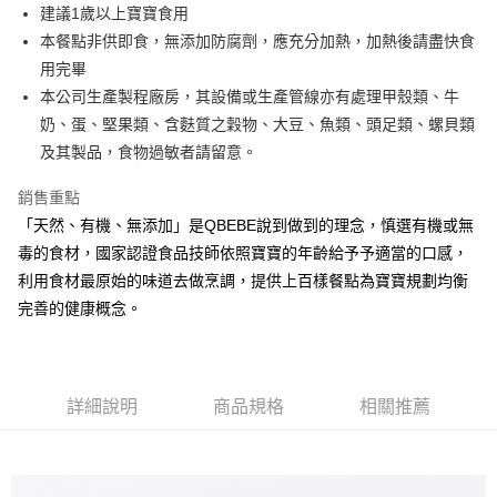
街口支付
建議1歲以上寶寶食用
本餐點非供即食，無添加防腐劑，應充分加熱，加熱後請盡快食
悠遊付
用完畢
全盈+PAY
本公司生產製程廠房，其設備或生產管線亦有處理甲殼類、牛
奶、蛋、堅果類、含麩質之穀物、大豆、魚類、頭足類、螺貝類
大哥付你分期
及其製品，食物過敏者請留意。
相關說明
【大哥付你分期使用說明】
銷售重點
AFTEE先享後付
1.本服務由台灣大哥大提供，台灣大哥大用戶可立即使用無須另外申請。
2.付款方式選擇「大哥付你分期」，訂單成立後會自動跳轉到大哥付的交易
「天然、有機、無添加」是QBEBE說到做到的理念，慎選有機或無
相關說明
流程，驗證手機門號後，選擇欲分期的期數、繳款截止日，確認付款後即完
毒的食材，國家認證食品技師依照寶寶的年齡給予予適當的口感，
【關於「AFTEE先享後付」】
成交易。
ATM付款
AFTEE先享後付是「在收到商品之後才付款」的支付方式。 讓您購物簡單
利用食材最原始的味道去做烹調，提供上百樣餐點為寶寶規劃均衡
3.實際核准額度、可分期數及費用金額請依後續交易確認頁面所載為準。
便利好安心！
4.訂單成立30分鐘內，如未前往確認交易或遇審核未通過，訂單將自動取
完善的健康概念。
１．簡單：不需註冊會員、不需綁卡、不需儲值。
運送方式
消。如遇「轉專審核」未通過狀況，表示未達大哥付你分期系統評分，恕無
２．便利：只要手機號碼，簡訊認證，即可結帳。
法說明評估內容。
３．安心：先確認商品／服務後，再付款。
冷凍付款後全家取貨(最快取貨為下單後+2日)
【繳款方式說明】
1.分期款項不併入電信帳單，「大哥付你分期」於每月結算日後寄送繳費提
每筆NT$130，滿NT$1,500(含以上)免運費
【「AFTEE先享後付」結帳流程】
醒簡訊。
詳細說明
商品規格
相關推薦
１．於結帳方式選擇「AFTEE先享後付」後，將跳轉至「AFTEE先享後付」
2.透過簡訊連結打開帳單後，可選擇「超商條碼／台灣大直營門市／銀行轉
冷凍7-11取貨(快速到店)
結帳頁面，進行簡訊認證並確認金額後，即可完成結帳。
帳／街口支付／iPASS MONEY」等通路繳費。
２．訂單成立數日內，您將收到繳費通知簡訊。
每筆NT$150，滿NT$1,500(含以上)免運費
３．收到繳費通知簡訊後14天內，點擊此簡訊中的連結，可透過四大超商／
【注意事項】
ATM／網路銀行／等多元方式進行付款，方視為交易完成。