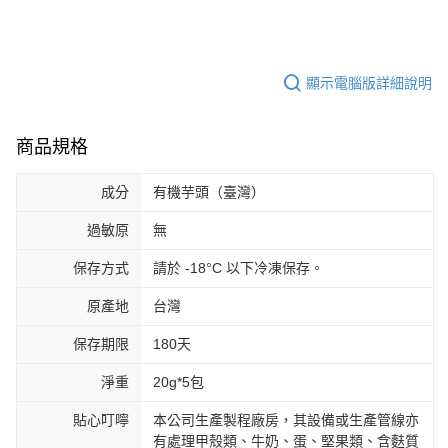
顯示電腦版詳細說明
商品規格
成分
有機芋頭（臺灣）
過敏原
無
保存方式
請於 -18°C 以下冷凍保存。
原產地
台灣
保存期限
180天
淨重
20g*5包
貼心叮嚀
本公司生產製程廠房，其設備或生產管線亦
有處理甲殼類、牛奶、蛋、堅果類、含麩質