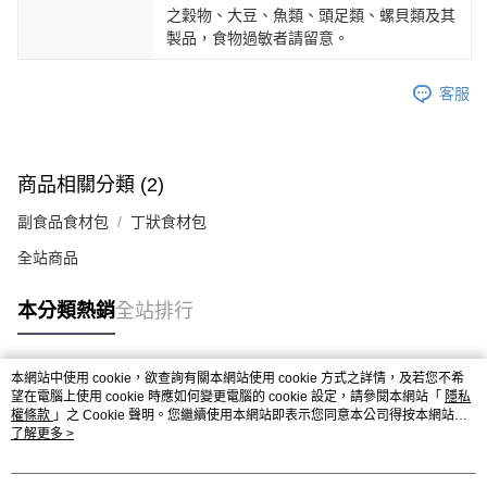
之穀物、大豆、魚類、頭足類、螺貝類及其
製品，食物過敏者請留意。
客服
商品相關分類 (2)
副食品食材包
丁狀食材包
全站商品
本分類熱銷
全站排行
本網站中使用 cookie，欲查詢有關本網站使用 cookie 方式之詳情，及若您不希
熱門標籤
望在電腦上使用 cookie 時應如何變更電腦的 cookie 設定，請參閱本網站「
隱私
權條款
」之 Cookie 聲明。您繼續使用本網站即表示您同意本公司得按本網站使
用條款之 Cookie 聲明使用 cookie。
了解更多 >