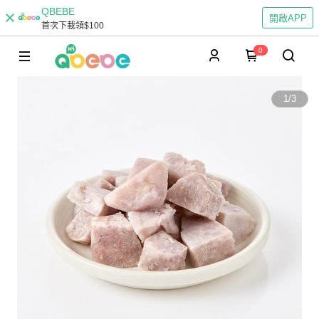
QBEBE
開啟APP
首次下載領$100
0
1
/
3