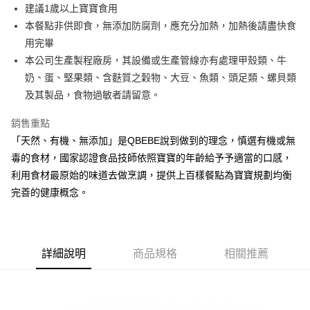
街口支付
建議1歲以上寶寶食用
本餐點非供即食，無添加防腐劑，應充分加熱，加熱後請盡快食
悠遊付
用完畢
全盈+PAY
本公司生產製程廠房，其設備或生產管線亦有處理甲殼類、牛
奶、蛋、堅果類、含麩質之穀物、大豆、魚類、頭足類、螺貝類
大哥付你分期
及其製品，食物過敏者請留意。
相關說明
【大哥付你分期使用說明】
銷售重點
AFTEE先享後付
1.本服務由台灣大哥大提供，台灣大哥大用戶可立即使用無須另外申請。
2.付款方式選擇「大哥付你分期」，訂單成立後會自動跳轉到大哥付的交易
「天然、有機、無添加」是QBEBE說到做到的理念，慎選有機或無
相關說明
流程，驗證手機門號後，選擇欲分期的期數、繳款截止日，確認付款後即完
毒的食材，國家認證食品技師依照寶寶的年齡給予予適當的口感，
【關於「AFTEE先享後付」】
成交易。
ATM付款
AFTEE先享後付是「在收到商品之後才付款」的支付方式。 讓您購物簡單
利用食材最原始的味道去做烹調，提供上百樣餐點為寶寶規劃均衡
3.實際核准額度、可分期數及費用金額請依後續交易確認頁面所載為準。
便利好安心！
4.訂單成立30分鐘內，如未前往確認交易或遇審核未通過，訂單將自動取
完善的健康概念。
１．簡單：不需註冊會員、不需綁卡、不需儲值。
運送方式
消。如遇「轉專審核」未通過狀況，表示未達大哥付你分期系統評分，恕無
２．便利：只要手機號碼，簡訊認證，即可結帳。
法說明評估內容。
３．安心：先確認商品／服務後，再付款。
冷凍付款後全家取貨(最快取貨為下單後+2日)
【繳款方式說明】
1.分期款項不併入電信帳單，「大哥付你分期」於每月結算日後寄送繳費提
每筆NT$130，滿NT$1,500(含以上)免運費
【「AFTEE先享後付」結帳流程】
醒簡訊。
詳細說明
商品規格
相關推薦
１．於結帳方式選擇「AFTEE先享後付」後，將跳轉至「AFTEE先享後付」
2.透過簡訊連結打開帳單後，可選擇「超商條碼／台灣大直營門市／銀行轉
冷凍7-11取貨(快速到店)
結帳頁面，進行簡訊認證並確認金額後，即可完成結帳。
帳／街口支付／iPASS MONEY」等通路繳費。
２．訂單成立數日內，您將收到繳費通知簡訊。
每筆NT$150，滿NT$1,500(含以上)免運費
３．收到繳費通知簡訊後14天內，點擊此簡訊中的連結，可透過四大超商／
【注意事項】
ATM／網路銀行／等多元方式進行付款，方視為交易完成。