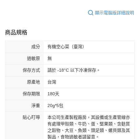
顯示電腦版詳細說明
商品規格
成分
有機空心菜（臺灣）
過敏原
無
保存方式
請於 -18°C 以下冷凍保存。
原產地
台灣
保存期限
180天
淨重
20g*5包
貼心叮嚀
本公司生產製程廠房，其設備或生產管線亦
有處理甲殼類、牛奶、蛋、堅果類、含麩質
之穀物、大豆、魚類、頭足類、螺貝類及其
製品，食物過敏者請留意。