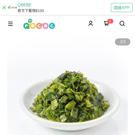
QBEBE
開啟APP
首次下載領$100
0
1
/
3