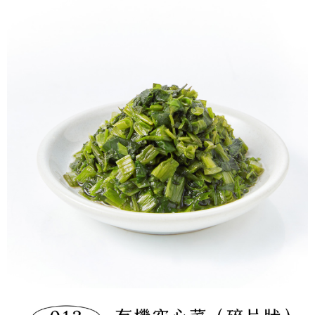
冷凍宅配-本島
1.本服務係由「台灣大哥大股份有限公司」（以下簡稱本公司）所提供，讓
※ 請注意：結帳手續完成當下不需立刻繳費，但若您需要取消訂單，請聯絡
用戶於交易時，得透過本服務購買商品或服務，並由商店將買賣／分期付款
每筆NT$150，滿NT$1,500(含以上)免運費
購買商品的店家。未經商家同意取消之訂單仍視為有效，需透過AFTEE先享
買賣價金債權讓與本公司後，依約使用本公司帳單繳交帳款。
後付繳納相關費用。
2.基於同意付款使用「大哥付你分期」之契約關係目的，商店將以您的個人
冷凍宅配-離島
※ 交易是否成功請以「AFTEE先享後付 」之結帳頁面顯示為準，若有關於
資料（包含姓名、電話或地址）提供予台灣大哥大進項蒐集、處理及利用，
是否繳費成功／繳費後需取消欲退款等相關疑問，請聯繫「AFTEE先享後付
每筆NT$260
由本公司與您本人進行分期帳單所需資料之確認、核對及更正。
客戶支援中心」
https://netprotections.freshdesk.com/support/home
3.完整用戶服務條款，請詳閱以下連結：
https://oppay.tw/userRule
【注意事項】
１．透過由恩沛科技股份有限公司提供之「AFTEE先享後付」服務完成之交
易，需依本服務之必要範圍內提供個人資料，並將交易相關給付款項請求債
權轉讓予恩沛科技股份有限公司。
２．關於個人資料處理事宜，請瀏覽以下網址：
https://aftee.tw/terms/#terms3
３．未成年的使用者請事先徵得法定代理人或監護人之同意方可使用
「AFTEE先享後付」，若未經同意申辦者引起之損失，本公司不負相關責
任。
４．使用「AFTEE先享後付」時，將依據個別帳號之用戶狀況，依本公司即
時審查核予不同之上限額度；若仍有額度不足之情形，本公司將視審查結果
請求用戶進行身份認證。
５．嚴禁一人註冊多個帳號或使用他人資訊註冊。若發現惡意使用之情形，
恩沛科技股份有限公司將有權停止該用戶之使用額度並採取法律行動。