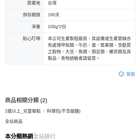
原產地
台灣
保存期限
180天
淨重
100g*2份
貼心叮嚀
本公司生產製程廠房，其設備或生產管線亦
有處理甲殼類、牛奶、蛋、堅果類、含麩質
之穀物、大豆、魚類、頭足類、螺貝類及其
製品，食物過敏者請留意。
客服
商品相關分類 (2)
2歲以上_兒童餐點
料理包(不含飯麵)
全站商品
本分類熱銷
全站排行