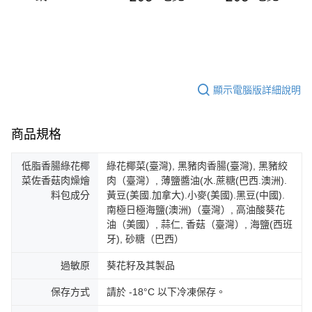
顯示電腦版詳細說明
商品規格
低脂香腸綠花椰
綠花椰菜(臺灣), 黑豬肉香腸(臺灣), 黑豬絞
菜佐香菇肉燥燴
肉（臺灣）, 薄鹽醬油(水.蔗糖(巴西.澳洲).
料包成分
黃豆(美國.加拿大).小麥(美國).黑豆(中國).
南極日極海鹽(澳洲)（臺灣）, 高油酸葵花
油（美國）, 蒜仁, 香菇（臺灣）, 海鹽(西班
牙), 砂糖（巴西）
過敏原
葵花籽及其製品
保存方式
請於 -18°C 以下冷凍保存。