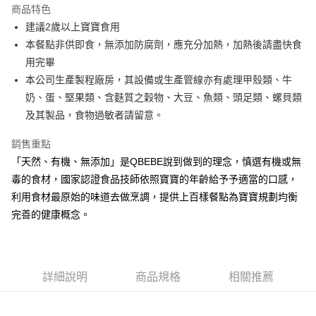
商品特色
街口支付
建議2歲以上寶寶食用
本餐點非供即食，無添加防腐劑，應充分加熱，加熱後請盡快食
悠遊付
用完畢
全盈+PAY
本公司生產製程廠房，其設備或生產管線亦有處理甲殼類、牛
奶、蛋、堅果類、含麩質之穀物、大豆、魚類、頭足類、螺貝類
大哥付你分期
及其製品，食物過敏者請留意。
相關說明
【大哥付你分期使用說明】
銷售重點
AFTEE先享後付
1.本服務由台灣大哥大提供，台灣大哥大用戶可立即使用無須另外申請。
2.付款方式選擇「大哥付你分期」，訂單成立後會自動跳轉到大哥付的交易
「天然、有機、無添加」是QBEBE說到做到的理念，慎選有機或無
相關說明
流程，驗證手機門號後，選擇欲分期的期數、繳款截止日，確認付款後即完
毒的食材，國家認證食品技師依照寶寶的年齡給予予適當的口感，
【關於「AFTEE先享後付」】
成交易。
ATM付款
AFTEE先享後付是「在收到商品之後才付款」的支付方式。 讓您購物簡單
利用食材最原始的味道去做烹調，提供上百樣餐點為寶寶規劃均衡
3.實際核准額度、可分期數及費用金額請依後續交易確認頁面所載為準。
便利好安心！
4.訂單成立30分鐘內，如未前往確認交易或遇審核未通過，訂單將自動取
完善的健康概念。
１．簡單：不需註冊會員、不需綁卡、不需儲值。
運送方式
消。如遇「轉專審核」未通過狀況，表示未達大哥付你分期系統評分，恕無
２．便利：只要手機號碼，簡訊認證，即可結帳。
法說明評估內容。
３．安心：先確認商品／服務後，再付款。
冷凍付款後全家取貨(最快取貨為下單後+2日)
【繳款方式說明】
1.分期款項不併入電信帳單，「大哥付你分期」於每月結算日後寄送繳費提
每筆NT$130，滿NT$1,500(含以上)免運費
【「AFTEE先享後付」結帳流程】
醒簡訊。
詳細說明
商品規格
相關推薦
１．於結帳方式選擇「AFTEE先享後付」後，將跳轉至「AFTEE先享後付」
2.透過簡訊連結打開帳單後，可選擇「超商條碼／台灣大直營門市／銀行轉
冷凍7-11取貨(快速到店)
結帳頁面，進行簡訊認證並確認金額後，即可完成結帳。
帳／街口支付／iPASS MONEY」等通路繳費。
２．訂單成立數日內，您將收到繳費通知簡訊。
每筆NT$150，滿NT$1,500(含以上)免運費