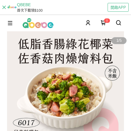
QBEBE
開啟APP
首次下載領$100
0
1
/
5