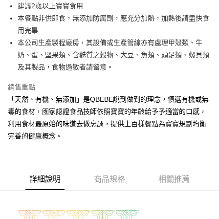
街口支付
建議2歲以上寶寶食用
本餐點非供即食，無添加防腐劑，應充分加熱，加熱後請盡快食
悠遊付
用完畢
全盈+PAY
本公司生產製程廠房，其設備或生產管線亦有處理甲殼類、牛
奶、蛋、堅果類、含麩質之穀物、大豆、魚類、頭足類、螺貝類
大哥付你分期
及其製品，食物過敏者請留意。
相關說明
【大哥付你分期使用說明】
銷售重點
AFTEE先享後付
1.本服務由台灣大哥大提供，台灣大哥大用戶可立即使用無須另外申請。
2.付款方式選擇「大哥付你分期」，訂單成立後會自動跳轉到大哥付的交易
「天然、有機、無添加」是QBEBE說到做到的理念，慎選有機或無
相關說明
流程，驗證手機門號後，選擇欲分期的期數、繳款截止日，確認付款後即完
毒的食材，國家認證食品技師依照寶寶的年齡給予予適當的口感，
【關於「AFTEE先享後付」】
成交易。
ATM付款
AFTEE先享後付是「在收到商品之後才付款」的支付方式。 讓您購物簡單
利用食材最原始的味道去做烹調，提供上百樣餐點為寶寶規劃均衡
3.實際核准額度、可分期數及費用金額請依後續交易確認頁面所載為準。
便利好安心！
4.訂單成立30分鐘內，如未前往確認交易或遇審核未通過，訂單將自動取
完善的健康概念。
１．簡單：不需註冊會員、不需綁卡、不需儲值。
運送方式
消。如遇「轉專審核」未通過狀況，表示未達大哥付你分期系統評分，恕無
２．便利：只要手機號碼，簡訊認證，即可結帳。
法說明評估內容。
３．安心：先確認商品／服務後，再付款。
冷凍付款後全家取貨(最快取貨為下單後+2日)
【繳款方式說明】
1.分期款項不併入電信帳單，「大哥付你分期」於每月結算日後寄送繳費提
每筆NT$130，滿NT$1,500(含以上)免運費
【「AFTEE先享後付」結帳流程】
醒簡訊。
詳細說明
商品規格
相關推薦
１．於結帳方式選擇「AFTEE先享後付」後，將跳轉至「AFTEE先享後付」
2.透過簡訊連結打開帳單後，可選擇「超商條碼／台灣大直營門市／銀行轉
冷凍7-11取貨(快速到店)
結帳頁面，進行簡訊認證並確認金額後，即可完成結帳。
帳／街口支付／iPASS MONEY」等通路繳費。
２．訂單成立數日內，您將收到繳費通知簡訊。
每筆NT$150，滿NT$1,500(含以上)免運費
３．收到繳費通知簡訊後14天內，點擊此簡訊中的連結，可透過四大超商／
【注意事項】
ATM／網路銀行／等多元方式進行付款，方視為交易完成。