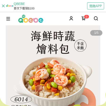
QBEBE
開啟APP
首次下載領$100
0
1
/
5