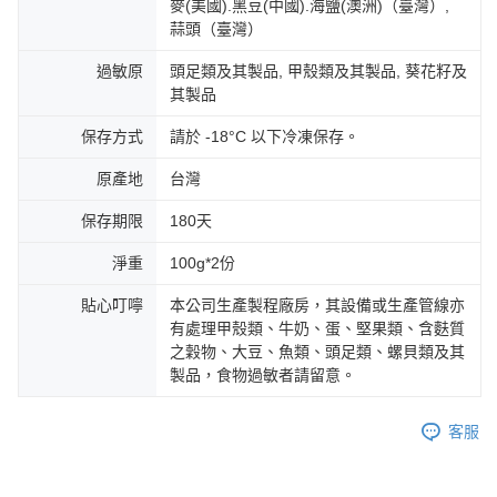
麥(美國).黑豆(中國).海鹽(澳洲)（臺灣）,
蒜頭（臺灣）
過敏原
頭足類及其製品, 甲殼類及其製品, 葵花籽及
其製品
保存方式
請於 -18°C 以下冷凍保存。
原產地
台灣
保存期限
180天
淨重
100g*2份
貼心叮嚀
本公司生產製程廠房，其設備或生產管線亦
有處理甲殼類、牛奶、蛋、堅果類、含麩質
之穀物、大豆、魚類、頭足類、螺貝類及其
製品，食物過敏者請留意。
客服