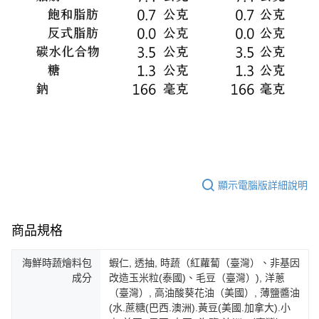
顯示電腦版詳細說明
商品規格
海鮮時蔬燴料包
蝦仁, 透抽, 時蔬（紅蘿蔔（臺灣）、非基因
成分
改造玉米粒(泰國)、毛豆（臺灣）), 洋蔥
（臺灣）, 高油酸葵花油（美國）, 薄鹽醬油
(水.蔗糖(巴西.澳洲).黃豆(美國.加拿大).小