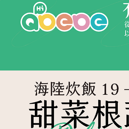
https://aft
３．未成
「AFTE
任。
４．使用「
即時審查
結果請求
５．嚴禁
形，恩沛
動。