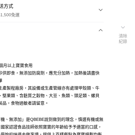
送方式
1,500免運
清除
次付款
紀錄
9個月以上寶寶食用
非供即食，無添加防腐劑，應充分加熱，加熱後請盡快
畢
生產製程廠房，其設備或生產管線亦有處理甲殼類、牛
、堅果類、含麩質之穀物、大豆、魚類、頭足類、螺貝
製品，食物過敏者請留意。
分期
機、無添加」是QBEBE說到做到的理念，慎選有機或無
你分期使用說明】
享後付
，國家認證食品技師依照寶寶的年齡給予予適當的口感，
由台灣大哥大提供，台灣大哥大用戶可立即使用無須另外申請。
式選擇「大哥付你分期」，訂單成立後會自動跳轉到大哥付的交易
最原始的味道去做烹調，提供上百樣餐點為寶寶規劃均衡