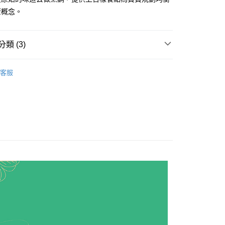
證手機門號後，選擇欲分期的期數、繳款截止日，確認付款後即
FTEE先享後付」】
康概念。
。
先享後付是「在收到商品之後才付款」的支付方式。 讓您購物簡單
准額度、可分期數及費用金額請依後續交易確認頁面所載為準。
心！
立30分鐘內，如未前往確認交易或遇審核未通過，訂單將自動取
：不需註冊會員、不需綁卡、不需儲值。
「轉專審核」未通過狀況，表示未達大哥付你分期系統評分，恕
：只要手機號碼，簡訊認證，即可結帳。
類 (3)
評估內容。
：先確認商品／服務後，再付款。
式說明】
_海陸炊飯
全家取貨(最快取貨為下單後+2日)
項不併入電信帳單，「大哥付你分期」於每月結算日後寄送繳費提
EE先享後付」結帳流程】
客服
30，滿NT$1,500(含以上)免運費
方式選擇「AFTEE先享後付」後，將跳轉至「AFTEE先享後
訊連結打開帳單後，可選擇「超商條碼／台灣大直營門市／銀行轉
頁面，進行簡訊認證並確認金額後，即可完成結帳。
付／iPASS MONEY」等通路繳費。
取貨(快速到店)
🫛
成立數日內，您將收到繳費通知簡訊。
費通知簡訊後14天內，點擊此簡訊中的連結，可透過四大超商
50，滿NT$1,500(含以上)免運費
項】
網路銀行／等多元方式進行付款，方視為交易完成。
係由「台灣大哥大股份有限公司」（以下簡稱本公司）所提供，讓
：結帳手續完成當下不需立刻繳費，但若您需要取消訂單，請聯
本島
易時，得透過本服務購買商品或服務，並由商店將買賣／分期付
的店家。未經商家同意取消之訂單仍視為有效，需透過AFTEE
金債權讓與本公司後，依約使用本公司帳單繳交帳款。
繳納相關費用。
50，滿NT$1,500(含以上)免運費
意付款使用「大哥付你分期」之契約關係目的，商店將以您的個人
否成功請以「AFTEE先享後付 」之結帳頁面顯示為準，若有關於
含姓名、電話或地址）提供予台灣大哥大進項蒐集、處理及利
功／繳費後需取消欲退款等相關疑問，請聯繫「AFTEE先享後
離島
公司與您本人進行分期帳單所需資料之確認、核對及更正。
援中心」
https://netprotections.freshdesk.com/support/home
60
戶服務條款，請詳閱以下連結：
https://oppay.tw/userRule
項】
恩沛科技股份有限公司提供之「AFTEE先享後付」服務完成之
依本服務之必要範圍內提供個人資料，並將交易相關給付款項請
讓予恩沛科技股份有限公司。
個人資料處理事宜，請瀏覽以下網址：