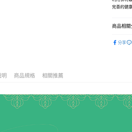
流程，驗
【關於「A
完善的健
ATM付款
完成交易
AFTEE
3.實際核
便利好安
4.訂單成
１．簡單
消。如遇
２．便利
商品相關分
運送方式
無法說明
３．安心
【繳款方
19~24M
冷凍付款後
1.分期款
【「AFT
分享
醒簡訊。
每筆NT$1
１．於結帳
全站商品
2.透過簡
付」結帳
帳／街口支
冷凍7-11
黃豆好食季
２．訂單
３．收到繳
每筆NT$1
【注意事
／ATM／
1.本服務
※ 請注意
說明
商品規格
相關推薦
冷凍宅配-
用戶於交
絡購買商品
款買賣價
先享後付
每筆NT$1
2.基於同
※ 交易是
資料（包
是否繳費成
冷凍宅配-
用，由本
付客戶支
每筆NT$2
3.完整用
【注意事
１．透過由
交易，需
求債權轉
２．關於