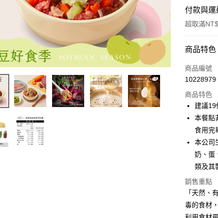
付款與運
超取滿NT$
付款方式
商品特色
信用卡一
商品編號
10228979
LINE Pay
商品特色
Apple Pay
建議1
本餐點
街口支付
食用完
悠遊付
本公司
奶、蛋
全盈+PAY
類及其
大哥付你
銷售重點
相關說明
「天然、有
【大哥付
AFTEE先
毒的食材
1.本服務
2.付款方
相關說明
利用食材