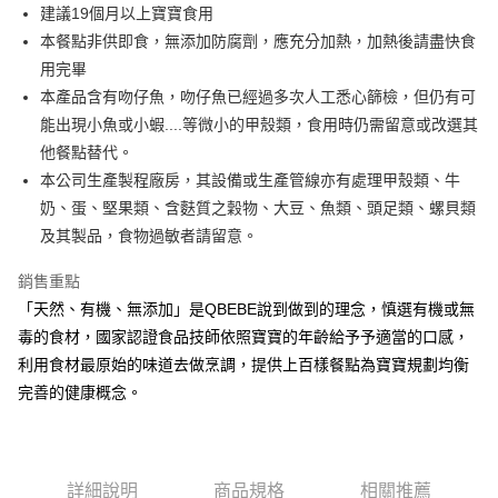
街口支付
建議19個月以上寶寶食用
本餐點非供即食，無添加防腐劑，應充分加熱，加熱後請盡快食
悠遊付
用完畢
全盈+PAY
本產品含有吻仔魚，吻仔魚已經過多次人工悉心篩檢，但仍有可
能出現小魚或小蝦....等微小的甲殼類，食用時仍需留意或改選其
大哥付你分期
他餐點替代。
相關說明
本公司生產製程廠房，其設備或生產管線亦有處理甲殼類、牛
【大哥付你分期使用說明】
AFTEE先享後付
1.本服務由台灣大哥大提供，台灣大哥大用戶可立即使用無須另外申請。
奶、蛋、堅果類、含麩質之穀物、大豆、魚類、頭足類、螺貝類
2.付款方式選擇「大哥付你分期」，訂單成立後會自動跳轉到大哥付的交易
相關說明
及其製品，食物過敏者請留意。
流程，驗證手機門號後，選擇欲分期的期數、繳款截止日，確認付款後即完
【關於「AFTEE先享後付」】
成交易。
ATM付款
AFTEE先享後付是「在收到商品之後才付款」的支付方式。 讓您購物簡單
銷售重點
3.實際核准額度、可分期數及費用金額請依後續交易確認頁面所載為準。
便利好安心！
4.訂單成立30分鐘內，如未前往確認交易或遇審核未通過，訂單將自動取
「天然、有機、無添加」是QBEBE說到做到的理念，慎選有機或無
１．簡單：不需註冊會員、不需綁卡、不需儲值。
運送方式
消。如遇「轉專審核」未通過狀況，表示未達大哥付你分期系統評分，恕無
２．便利：只要手機號碼，簡訊認證，即可結帳。
毒的食材，國家認證食品技師依照寶寶的年齡給予予適當的口感，
法說明評估內容。
３．安心：先確認商品／服務後，再付款。
冷凍付款後全家取貨(最快取貨為下單後+2日)
利用食材最原始的味道去做烹調，提供上百樣餐點為寶寶規劃均衡
【繳款方式說明】
1.分期款項不併入電信帳單，「大哥付你分期」於每月結算日後寄送繳費提
每筆NT$130，滿NT$1,500(含以上)免運費
完善的健康概念。
【「AFTEE先享後付」結帳流程】
醒簡訊。
１．於結帳方式選擇「AFTEE先享後付」後，將跳轉至「AFTEE先享後付」
2.透過簡訊連結打開帳單後，可選擇「超商條碼／台灣大直營門市／銀行轉
冷凍7-11取貨(快速到店)
結帳頁面，進行簡訊認證並確認金額後，即可完成結帳。
帳／街口支付／iPASS MONEY」等通路繳費。
２．訂單成立數日內，您將收到繳費通知簡訊。
每筆NT$150，滿NT$1,500(含以上)免運費
３．收到繳費通知簡訊後14天內，點擊此簡訊中的連結，可透過四大超商／
【注意事項】
詳細說明
商品規格
相關推薦
ATM／網路銀行／等多元方式進行付款，方視為交易完成。