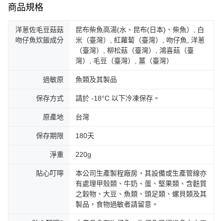
商品規格
洋蔥佐毛豆菇菇
昆布柴魚高湯(水、昆布(日本)、柴魚）, 白
吻仔魚炊飯成分
米（臺灣）, 紅蘿蔔（臺灣）, 吻仔魚, 洋蔥
（臺灣）, 柳松菇（臺灣）, 鴻喜菇（臺
灣）, 毛豆（臺灣）, 薑（臺灣）
過敏原
魚類及其製品
保存方式
請於 -18°C 以下冷凍保存。
原產地
台灣
保存期限
180天
淨重
220g
貼心叮嚀
本公司生產製程廠房，其設備或生產管線亦
有處理甲殼類、牛奶、蛋、堅果類、含麩質
之穀物、大豆、魚類、頭足類、螺貝類及其
製品，食物過敏者請留意。