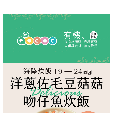
冷凍宅配-本島
1.本服務係由「台灣大哥大股份有限公司」（以下簡稱本公司）所提供，讓
※ 請注意：結帳手續完成當下不需立刻繳費，但若您需要取消訂單，請聯絡
用戶於交易時，得透過本服務購買商品或服務，並由商店將買賣／分期付款
每筆NT$150，滿NT$1,500(含以上)免運費
購買商品的店家。未經商家同意取消之訂單仍視為有效，需透過AFTEE先享
買賣價金債權讓與本公司後，依約使用本公司帳單繳交帳款。
後付繳納相關費用。
2.基於同意付款使用「大哥付你分期」之契約關係目的，商店將以您的個人
冷凍宅配-離島
※ 交易是否成功請以「AFTEE先享後付 」之結帳頁面顯示為準，若有關於
資料（包含姓名、電話或地址）提供予台灣大哥大進項蒐集、處理及利用，
是否繳費成功／繳費後需取消欲退款等相關疑問，請聯繫「AFTEE先享後付
每筆NT$260
由本公司與您本人進行分期帳單所需資料之確認、核對及更正。
客戶支援中心」
https://netprotections.freshdesk.com/support/home
3.完整用戶服務條款，請詳閱以下連結：
https://oppay.tw/userRule
【注意事項】
１．透過由恩沛科技股份有限公司提供之「AFTEE先享後付」服務完成之交
易，需依本服務之必要範圍內提供個人資料，並將交易相關給付款項請求債
權轉讓予恩沛科技股份有限公司。
２．關於個人資料處理事宜，請瀏覽以下網址：
https://aftee.tw/terms/#terms3
３．未成年的使用者請事先徵得法定代理人或監護人之同意方可使用
「AFTEE先享後付」，若未經同意申辦者引起之損失，本公司不負相關責
任。
４．使用「AFTEE先享後付」時，將依據個別帳號之用戶狀況，依本公司即
時審查核予不同之上限額度；若仍有額度不足之情形，本公司將視審查結果
請求用戶進行身份認證。
５．嚴禁一人註冊多個帳號或使用他人資訊註冊。若發現惡意使用之情形，
恩沛科技股份有限公司將有權停止該用戶之使用額度並採取法律行動。