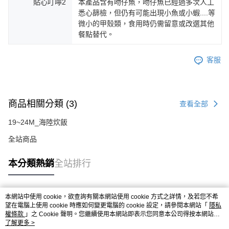
貼心叮嚀2
本產品含有吻仔魚，吻仔魚已經過多次人工
悉心篩檢，但仍有可能出現小魚或小蝦....等
微小的甲殼類，食用時仍需留意或改選其他
餐點替代。
客服
商品相關分類 (3)
查看全部
19~24M_海陸炊飯
全站商品
本分類熱銷
全站排行
本網站中使用 cookie，欲查詢有關本網站使用 cookie 方式之詳情，及若您不希
熱門標籤
望在電腦上使用 cookie 時應如何變更電腦的 cookie 設定，請參閱本網站「
隱私
權條款
」之 Cookie 聲明。您繼續使用本網站即表示您同意本公司得按本網站使
用條款之 Cookie 聲明使用 cookie。
了解更多 >