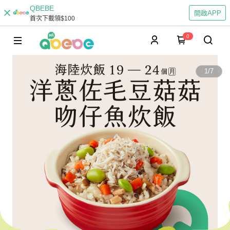
QBEBE
開啟APP
首次下載領$100
0
1
/
7