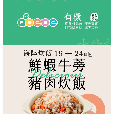
冷凍宅配-本島
1.本服務係由「台灣大哥大股份有限公司」（以下簡稱本公司）所提供，讓
※ 請注意：結帳手續完成當下不需立刻繳費，但若您需要取消訂單，請聯絡
用戶於交易時，得透過本服務購買商品或服務，並由商店將買賣／分期付款
每筆NT$150，滿NT$1,500(含以上)免運費
購買商品的店家。未經商家同意取消之訂單仍視為有效，需透過AFTEE先享
買賣價金債權讓與本公司後，依約使用本公司帳單繳交帳款。
後付繳納相關費用。
2.基於同意付款使用「大哥付你分期」之契約關係目的，商店將以您的個人
冷凍宅配-離島
※ 交易是否成功請以「AFTEE先享後付 」之結帳頁面顯示為準，若有關於
資料（包含姓名、電話或地址）提供予台灣大哥大進項蒐集、處理及利用，
是否繳費成功／繳費後需取消欲退款等相關疑問，請聯繫「AFTEE先享後付
每筆NT$260
由本公司與您本人進行分期帳單所需資料之確認、核對及更正。
客戶支援中心」
https://netprotections.freshdesk.com/support/home
3.完整用戶服務條款，請詳閱以下連結：
https://oppay.tw/userRule
【注意事項】
１．透過由恩沛科技股份有限公司提供之「AFTEE先享後付」服務完成之交
易，需依本服務之必要範圍內提供個人資料，並將交易相關給付款項請求債
權轉讓予恩沛科技股份有限公司。
２．關於個人資料處理事宜，請瀏覽以下網址：
https://aftee.tw/terms/#terms3
３．未成年的使用者請事先徵得法定代理人或監護人之同意方可使用
「AFTEE先享後付」，若未經同意申辦者引起之損失，本公司不負相關責
任。
４．使用「AFTEE先享後付」時，將依據個別帳號之用戶狀況，依本公司即
時審查核予不同之上限額度；若仍有額度不足之情形，本公司將視審查結果
請求用戶進行身份認證。
５．嚴禁一人註冊多個帳號或使用他人資訊註冊。若發現惡意使用之情形，
恩沛科技股份有限公司將有權停止該用戶之使用額度並採取法律行動。