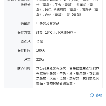
飯成分
米（臺灣）, 牛蒡（臺灣）, 紅蘿蔔（臺
灣）, 蝦仁, 黑豬絞肉（臺灣）, 鴻喜菇（臺
灣）, 香菇（臺灣）, 薑（臺灣）
過敏原
甲殼類及其製品
保存方式
請於 -18°C 以下冷凍保存。
原產地
台灣
保存期限
180天
淨重
220g
貼心叮嚀
本公司生產製程廠房，其設備或生產管線亦
有處理甲殼類、牛奶、蛋、堅果類、含麩質
之穀物、大豆、魚類、頭足類、螺貝類及其
製品，食物過敏者請留意。
客服