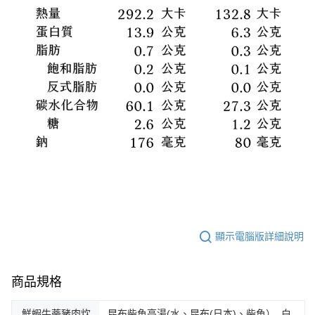
顯示電腦版詳細說明
商品規格
鮮蝦牛蒡豬肉炊
昆布柴魚高湯(水、昆布(日本)、柴魚）, 白