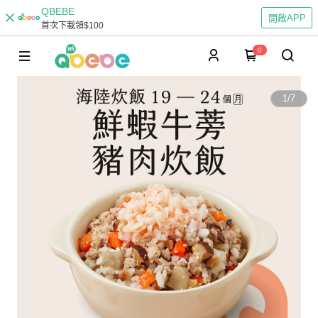
QBEBE
開啟APP
首次下載領$100
0
1
/
7