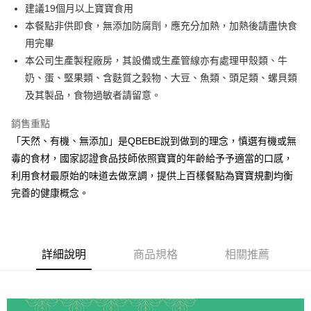
街口支付
建議19個月以上寶寶食用
本餐點非供即食，無添加防腐劑，應充分加熱，加熱後請盡快食
悠遊付
用完畢
全盈+PAY
本公司生產製程廠房，其設備或生產管線亦有處理甲殼類、牛
奶、蛋、堅果類、含麩質之穀物、大豆、魚類、頭足類、螺貝類
大哥付你分期
及其製品，食物過敏者請留意。
相關說明
【大哥付你分期使用說明】
銷售重點
AFTEE先享後付
1.本服務由台灣大哥大提供，台灣大哥大用戶可立即使用無須另外申請。
2.付款方式選擇「大哥付你分期」，訂單成立後會自動跳轉到大哥付的交易
「天然、有機、無添加」是QBEBE說到做到的理念，慎選有機或無
相關說明
流程，驗證手機門號後，選擇欲分期的期數、繳款截止日，確認付款後即完
毒的食材，國家認證食品技師依照寶寶的年齡給予予適當的口感，
【關於「AFTEE先享後付」】
成交易。
ATM付款
AFTEE先享後付是「在收到商品之後才付款」的支付方式。 讓您購物簡單
利用食材最原始的味道去做烹調，提供上百樣餐點為寶寶規劃均衡
3.實際核准額度、可分期數及費用金額請依後續交易確認頁面所載為準。
便利好安心！
4.訂單成立30分鐘內，如未前往確認交易或遇審核未通過，訂單將自動取
完善的健康概念。
１．簡單：不需註冊會員、不需綁卡、不需儲值。
運送方式
消。如遇「轉專審核」未通過狀況，表示未達大哥付你分期系統評分，恕無
２．便利：只要手機號碼，簡訊認證，即可結帳。
法說明評估內容。
３．安心：先確認商品／服務後，再付款。
冷凍付款後全家取貨(最快取貨為下單後+2日)
【繳款方式說明】
1.分期款項不併入電信帳單，「大哥付你分期」於每月結算日後寄送繳費提
每筆NT$130，滿NT$1,500(含以上)免運費
【「AFTEE先享後付」結帳流程】
醒簡訊。
詳細說明
商品規格
相關推薦
１．於結帳方式選擇「AFTEE先享後付」後，將跳轉至「AFTEE先享後付」
2.透過簡訊連結打開帳單後，可選擇「超商條碼／台灣大直營門市／銀行轉
冷凍7-11取貨(快速到店)
結帳頁面，進行簡訊認證並確認金額後，即可完成結帳。
帳／街口支付／iPASS MONEY」等通路繳費。
２．訂單成立數日內，您將收到繳費通知簡訊。
每筆NT$150，滿NT$1,500(含以上)免運費
３．收到繳費通知簡訊後14天內，點擊此簡訊中的連結，可透過四大超商／
【注意事項】
ATM／網路銀行／等多元方式進行付款，方視為交易完成。