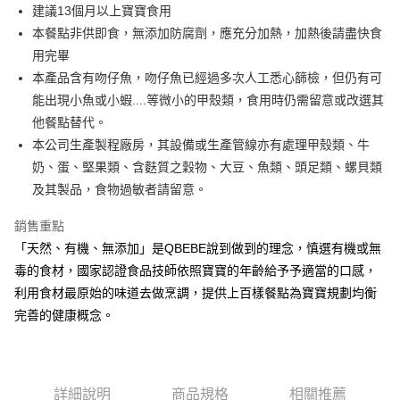
街口支付
建議13個月以上寶寶食用
本餐點非供即食，無添加防腐劑，應充分加熱，加熱後請盡快食
悠遊付
用完畢
全盈+PAY
本產品含有吻仔魚，吻仔魚已經過多次人工悉心篩檢，但仍有可
能出現小魚或小蝦....等微小的甲殼類，食用時仍需留意或改選其
大哥付你分期
他餐點替代。
相關說明
本公司生產製程廠房，其設備或生產管線亦有處理甲殼類、牛
【大哥付你分期使用說明】
AFTEE先享後付
1.本服務由台灣大哥大提供，台灣大哥大用戶可立即使用無須另外申請。
奶、蛋、堅果類、含麩質之穀物、大豆、魚類、頭足類、螺貝類
2.付款方式選擇「大哥付你分期」，訂單成立後會自動跳轉到大哥付的交易
相關說明
及其製品，食物過敏者請留意。
流程，驗證手機門號後，選擇欲分期的期數、繳款截止日，確認付款後即完
【關於「AFTEE先享後付」】
成交易。
ATM付款
AFTEE先享後付是「在收到商品之後才付款」的支付方式。 讓您購物簡單
銷售重點
3.實際核准額度、可分期數及費用金額請依後續交易確認頁面所載為準。
便利好安心！
4.訂單成立30分鐘內，如未前往確認交易或遇審核未通過，訂單將自動取
「天然、有機、無添加」是QBEBE說到做到的理念，慎選有機或無
１．簡單：不需註冊會員、不需綁卡、不需儲值。
運送方式
消。如遇「轉專審核」未通過狀況，表示未達大哥付你分期系統評分，恕無
２．便利：只要手機號碼，簡訊認證，即可結帳。
毒的食材，國家認證食品技師依照寶寶的年齡給予予適當的口感，
法說明評估內容。
３．安心：先確認商品／服務後，再付款。
冷凍付款後全家取貨(最快取貨為下單後+2日)
利用食材最原始的味道去做烹調，提供上百樣餐點為寶寶規劃均衡
【繳款方式說明】
1.分期款項不併入電信帳單，「大哥付你分期」於每月結算日後寄送繳費提
每筆NT$130，滿NT$1,500(含以上)免運費
完善的健康概念。
【「AFTEE先享後付」結帳流程】
醒簡訊。
１．於結帳方式選擇「AFTEE先享後付」後，將跳轉至「AFTEE先享後付」
2.透過簡訊連結打開帳單後，可選擇「超商條碼／台灣大直營門市／銀行轉
冷凍7-11取貨(快速到店)
結帳頁面，進行簡訊認證並確認金額後，即可完成結帳。
帳／街口支付／iPASS MONEY」等通路繳費。
２．訂單成立數日內，您將收到繳費通知簡訊。
每筆NT$150，滿NT$1,500(含以上)免運費
３．收到繳費通知簡訊後14天內，點擊此簡訊中的連結，可透過四大超商／
【注意事項】
詳細說明
商品規格
相關推薦
ATM／網路銀行／等多元方式進行付款，方視為交易完成。