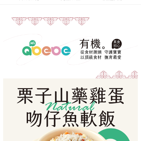
冷凍宅配-本島
1.本服務係由「台灣大哥大股份有限公司」（以下簡稱本公司）所提供，讓
※ 請注意：結帳手續完成當下不需立刻繳費，但若您需要取消訂單，請聯絡
用戶於交易時，得透過本服務購買商品或服務，並由商店將買賣／分期付款
每筆NT$150，滿NT$1,500(含以上)免運費
購買商品的店家。未經商家同意取消之訂單仍視為有效，需透過AFTEE先享
買賣價金債權讓與本公司後，依約使用本公司帳單繳交帳款。
後付繳納相關費用。
2.基於同意付款使用「大哥付你分期」之契約關係目的，商店將以您的個人
冷凍宅配-離島
※ 交易是否成功請以「AFTEE先享後付 」之結帳頁面顯示為準，若有關於
資料（包含姓名、電話或地址）提供予台灣大哥大進項蒐集、處理及利用，
是否繳費成功／繳費後需取消欲退款等相關疑問，請聯繫「AFTEE先享後付
每筆NT$260
由本公司與您本人進行分期帳單所需資料之確認、核對及更正。
客戶支援中心」
https://netprotections.freshdesk.com/support/home
3.完整用戶服務條款，請詳閱以下連結：
https://oppay.tw/userRule
【注意事項】
１．透過由恩沛科技股份有限公司提供之「AFTEE先享後付」服務完成之交
易，需依本服務之必要範圍內提供個人資料，並將交易相關給付款項請求債
權轉讓予恩沛科技股份有限公司。
２．關於個人資料處理事宜，請瀏覽以下網址：
https://aftee.tw/terms/#terms3
３．未成年的使用者請事先徵得法定代理人或監護人之同意方可使用
「AFTEE先享後付」，若未經同意申辦者引起之損失，本公司不負相關責
任。
４．使用「AFTEE先享後付」時，將依據個別帳號之用戶狀況，依本公司即
時審查核予不同之上限額度；若仍有額度不足之情形，本公司將視審查結果
請求用戶進行身份認證。
５．嚴禁一人註冊多個帳號或使用他人資訊註冊。若發現惡意使用之情形，
恩沛科技股份有限公司將有權停止該用戶之使用額度並採取法律行動。