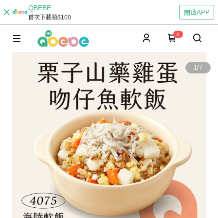
QBEBE
開啟APP
首次下載領$100
0
1
/
7