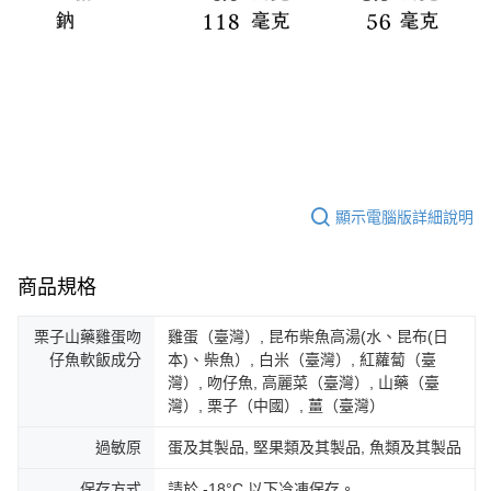
顯示電腦版詳細說明
商品規格
栗子山藥雞蛋吻
雞蛋（臺灣）, 昆布柴魚高湯(水、昆布(日
仔魚軟飯成分
本)、柴魚）, 白米（臺灣）, 紅蘿蔔（臺
灣）, 吻仔魚, 高麗菜（臺灣）, 山藥（臺
灣）, 栗子（中國）, 薑（臺灣）
過敏原
蛋及其製品, 堅果類及其製品, 魚類及其製品
保存方式
請於 -18°C 以下冷凍保存。