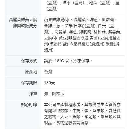
（臺灣）, 洋蔥（臺灣）, 地瓜（臺灣）, 薑
（臺灣）
高麗菜鮮菇豆腐
蔬果鮮雞湯(水、高麗菜、洋蔥、紅蘿蔔、
雞肉軟飯成分
全雞、蔥、昆布(日本))(臺灣), 白米（臺
灣）, 高麗菜, 洋蔥, 雞胸肉, 柳松菇, 鴻喜菇,
豆腐(水.黃豆(非基因改造.美國).豆腐用凝固
劑(硫酸鈣.鹽).冷壓橄欖油(消泡用).米糠(消
泡用)
保存方式
請於 -18°C 以下冷凍保存。
原產地
台灣
保存期限
180天
淨重
如上圖標示
貼心叮嚀
本公司生產製程廠房，其設備或生產管線亦
有處理甲殼類、牛奶、蛋、堅果類、含麩質
之穀物、大豆、魚類、頭足類、螺貝類及其
製品，食物過敏者請留意。