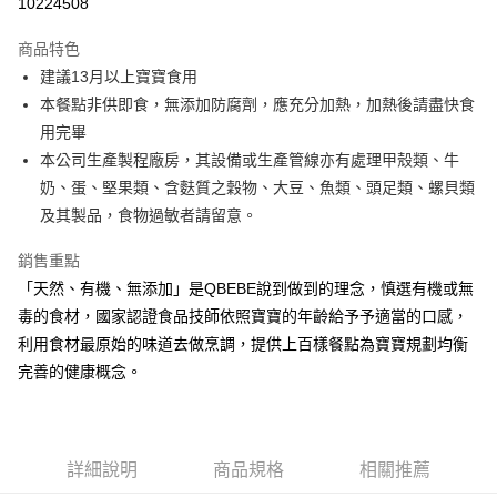
10224508
Apple Pay
商品特色
街口支付
建議13月以上寶寶食用
本餐點非供即食，無添加防腐劑，應充分加熱，加熱後請盡快食
悠遊付
用完畢
全盈+PAY
本公司生產製程廠房，其設備或生產管線亦有處理甲殼類、牛
奶、蛋、堅果類、含麩質之穀物、大豆、魚類、頭足類、螺貝類
大哥付你分期
及其製品，食物過敏者請留意。
相關說明
【大哥付你分期使用說明】
銷售重點
AFTEE先享後付
1.本服務由台灣大哥大提供，台灣大哥大用戶可立即使用無須另外申請。
2.付款方式選擇「大哥付你分期」，訂單成立後會自動跳轉到大哥付的交易
「天然、有機、無添加」是QBEBE說到做到的理念，慎選有機或無
相關說明
流程，驗證手機門號後，選擇欲分期的期數、繳款截止日，確認付款後即完
毒的食材，國家認證食品技師依照寶寶的年齡給予予適當的口感，
【關於「AFTEE先享後付」】
成交易。
ATM付款
AFTEE先享後付是「在收到商品之後才付款」的支付方式。 讓您購物簡單
利用食材最原始的味道去做烹調，提供上百樣餐點為寶寶規劃均衡
3.實際核准額度、可分期數及費用金額請依後續交易確認頁面所載為準。
便利好安心！
4.訂單成立30分鐘內，如未前往確認交易或遇審核未通過，訂單將自動取
完善的健康概念。
１．簡單：不需註冊會員、不需綁卡、不需儲值。
運送方式
消。如遇「轉專審核」未通過狀況，表示未達大哥付你分期系統評分，恕無
２．便利：只要手機號碼，簡訊認證，即可結帳。
法說明評估內容。
３．安心：先確認商品／服務後，再付款。
冷凍付款後全家取貨(最快取貨為下單後+2日)
【繳款方式說明】
1.分期款項不併入電信帳單，「大哥付你分期」於每月結算日後寄送繳費提
每筆NT$130，滿NT$1,500(含以上)免運費
【「AFTEE先享後付」結帳流程】
醒簡訊。
詳細說明
商品規格
相關推薦
１．於結帳方式選擇「AFTEE先享後付」後，將跳轉至「AFTEE先享後付」
2.透過簡訊連結打開帳單後，可選擇「超商條碼／台灣大直營門市／銀行轉
冷凍7-11取貨(快速到店)
結帳頁面，進行簡訊認證並確認金額後，即可完成結帳。