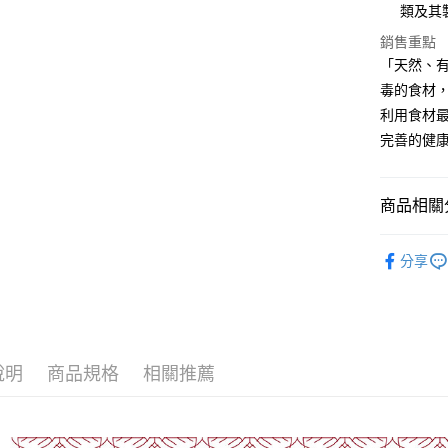
類及其
大哥付你
銷售重點
相關說明
「天然、有
【大哥付
AFTEE先
毒的食材
1.本服務
2.付款方
相關說明
利用食材
流程，驗
【關於「A
完善的健
ATM付款
完成交易
AFTEE
3.實際核
便利好安
4.訂單成
１．簡單
消。如遇
２．便利
商品相關分
運送方式
無法說明
３．安心
【繳款方
13~18M
冷凍付款後
1.分期款
【「AFT
分享
醒簡訊。
每筆NT$1
１．於結帳
全站商品
2.透過簡
付」結帳
帳／街口支
冷凍7-11
２．訂單
３．收到繳
每筆NT$1
【注意事
／ATM／
1.本服務
※ 請注意
說明
商品規格
相關推薦
冷凍宅配-
用戶於交
絡購買商品
款買賣價
先享後付
每筆NT$1
2.基於同
※ 交易是
資料（包
是否繳費成
冷凍宅配-