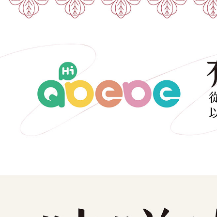
用，由本
付客戶支
每筆NT$2
3.完整用
【注意事
１．透過由
交易，需
求債權轉
２．關於
https://aft
３．未成
「AFTE
任。
４．使用「
即時審查
結果請求
５．嚴禁
形，恩沛
動。