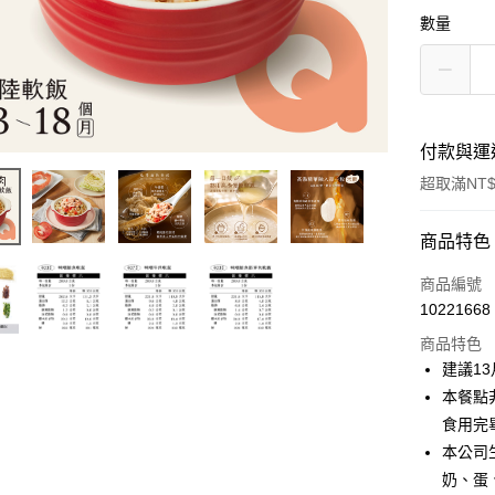
數量
付款與運
超取滿NT$
付款方式
商品特色
信用卡一
商品編號
10221668
LINE Pay
商品特色
Apple Pay
建議1
本餐點
街口支付
食用完
悠遊付
本公司
奶、蛋
全盈+PAY