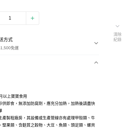
清除
送方式
紀錄
1,500免運
次付款
3月以上寶寶食用
非供即食，無添加防腐劑，應充分加熱，加熱後請盡快
畢
生產製程廠房，其設備或生產管線亦有處理甲殼類、牛
、堅果類、含麩質之穀物、大豆、魚類、頭足類、螺貝