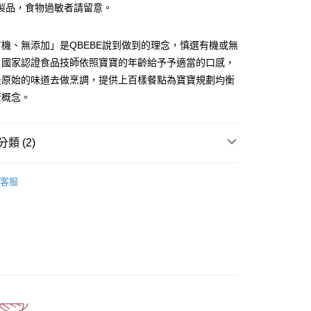
製品，食物過敏者請留意。
分期
機、無添加」是QBEBE說到做到的理念，慎選有機或無
你分期使用說明】
享後付
，國家認證食品技師依照寶寶的年齡給予予適當的口感，
由台灣大哥大提供，台灣大哥大用戶可立即使用無須另外申請。
式選擇「大哥付你分期」，訂單成立後會自動跳轉到大哥付的交易
最原始的味道去做烹調，提供上百樣餐點為寶寶規劃均衡
證手機門號後，選擇欲分期的期數、繳款截止日，確認付款後即
FTEE先享後付」】
康概念。
。
先享後付是「在收到商品之後才付款」的支付方式。 讓您購物簡單
准額度、可分期數及費用金額請依後續交易確認頁面所載為準。
心！
立30分鐘內，如未前往確認交易或遇審核未通過，訂單將自動取
：不需註冊會員、不需綁卡、不需儲值。
「轉專審核」未通過狀況，表示未達大哥付你分期系統評分，恕
：只要手機號碼，簡訊認證，即可結帳。
類 (2)
評估內容。
：先確認商品／服務後，再付款。
式說明】
_海陸軟飯
全家取貨(最快取貨為下單後+2日)
項不併入電信帳單，「大哥付你分期」於每月結算日後寄送繳費提
EE先享後付」結帳流程】
客服
30，滿NT$1,500(含以上)免運費
方式選擇「AFTEE先享後付」後，將跳轉至「AFTEE先享後
訊連結打開帳單後，可選擇「超商條碼／台灣大直營門市／銀行轉
頁面，進行簡訊認證並確認金額後，即可完成結帳。
付／iPASS MONEY」等通路繳費。
取貨(快速到店)
成立數日內，您將收到繳費通知簡訊。
費通知簡訊後14天內，點擊此簡訊中的連結，可透過四大超商
50，滿NT$1,500(含以上)免運費
項】
網路銀行／等多元方式進行付款，方視為交易完成。
係由「台灣大哥大股份有限公司」（以下簡稱本公司）所提供，讓
：結帳手續完成當下不需立刻繳費，但若您需要取消訂單，請聯
本島
易時，得透過本服務購買商品或服務，並由商店將買賣／分期付
的店家。未經商家同意取消之訂單仍視為有效，需透過AFTEE
金債權讓與本公司後，依約使用本公司帳單繳交帳款。
繳納相關費用。
50，滿NT$1,500(含以上)免運費
意付款使用「大哥付你分期」之契約關係目的，商店將以您的個人
否成功請以「AFTEE先享後付 」之結帳頁面顯示為準，若有關於
含姓名、電話或地址）提供予台灣大哥大進項蒐集、處理及利
功／繳費後需取消欲退款等相關疑問，請聯繫「AFTEE先享後
離島