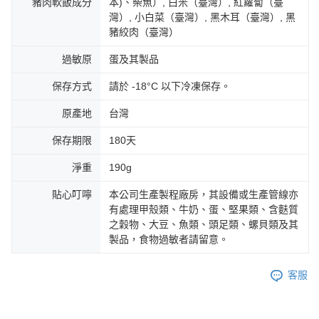
豬肉軟飯成分
本)、柴魚）, 白米（臺灣）, 紅蘿蔔（臺
灣）, 小白菜（臺灣）, 黑木耳（臺灣）, 黑
豬絞肉（臺灣）
過敏原
蛋及其製品
保存方式
請於 -18°C 以下冷凍保存。
原產地
台灣
保存期限
180天
淨重
190g
貼心叮嚀
本公司生產製程廠房，其設備或生產管線亦
有處理甲殼類、牛奶、蛋、堅果類、含麩質
之穀物、大豆、魚類、頭足類、螺貝類及其
製品，食物過敏者請留意。
客服