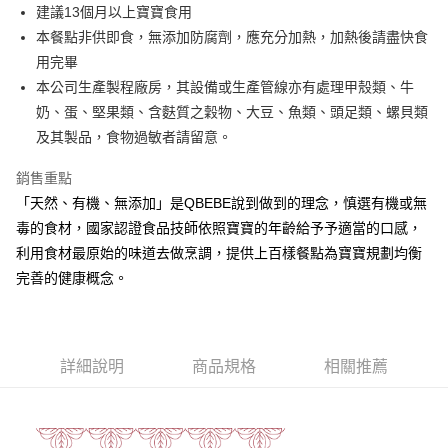
街口支付
建議13個月以上寶寶食用
本餐點非供即食，無添加防腐劑，應充分加熱，加熱後請盡快食
悠遊付
用完畢
全盈+PAY
本公司生產製程廠房，其設備或生產管線亦有處理甲殼類、牛
奶、蛋、堅果類、含麩質之穀物、大豆、魚類、頭足類、螺貝類
大哥付你分期
及其製品，食物過敏者請留意。
相關說明
【大哥付你分期使用說明】
銷售重點
AFTEE先享後付
1.本服務由台灣大哥大提供，台灣大哥大用戶可立即使用無須另外申請。
2.付款方式選擇「大哥付你分期」，訂單成立後會自動跳轉到大哥付的交易
「天然、有機、無添加」是QBEBE說到做到的理念，慎選有機或無
相關說明
流程，驗證手機門號後，選擇欲分期的期數、繳款截止日，確認付款後即完
毒的食材，國家認證食品技師依照寶寶的年齡給予予適當的口感，
【關於「AFTEE先享後付」】
成交易。
ATM付款
AFTEE先享後付是「在收到商品之後才付款」的支付方式。 讓您購物簡單
利用食材最原始的味道去做烹調，提供上百樣餐點為寶寶規劃均衡
3.實際核准額度、可分期數及費用金額請依後續交易確認頁面所載為準。
便利好安心！
4.訂單成立30分鐘內，如未前往確認交易或遇審核未通過，訂單將自動取
完善的健康概念。
１．簡單：不需註冊會員、不需綁卡、不需儲值。
運送方式
消。如遇「轉專審核」未通過狀況，表示未達大哥付你分期系統評分，恕無
２．便利：只要手機號碼，簡訊認證，即可結帳。
法說明評估內容。
３．安心：先確認商品／服務後，再付款。
冷凍付款後全家取貨(最快取貨為下單後+2日)
【繳款方式說明】
1.分期款項不併入電信帳單，「大哥付你分期」於每月結算日後寄送繳費提
每筆NT$130，滿NT$1,500(含以上)免運費
【「AFTEE先享後付」結帳流程】
醒簡訊。
詳細說明
商品規格
相關推薦
１．於結帳方式選擇「AFTEE先享後付」後，將跳轉至「AFTEE先享後付」
2.透過簡訊連結打開帳單後，可選擇「超商條碼／台灣大直營門市／銀行轉
冷凍7-11取貨(快速到店)
結帳頁面，進行簡訊認證並確認金額後，即可完成結帳。
帳／街口支付／iPASS MONEY」等通路繳費。
２．訂單成立數日內，您將收到繳費通知簡訊。
每筆NT$150，滿NT$1,500(含以上)免運費
３．收到繳費通知簡訊後14天內，點擊此簡訊中的連結，可透過四大超商／
【注意事項】
ATM／網路銀行／等多元方式進行付款，方視為交易完成。