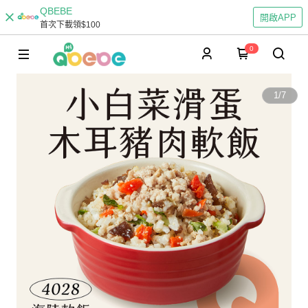
QBEBE
開啟APP
首次下載領$100
0
1
/
7