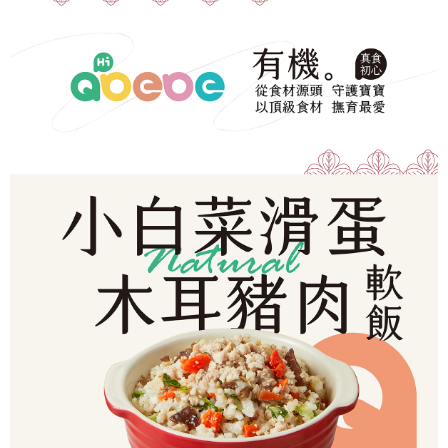
冷凍宅配-本島
1.本服務係由「台灣大哥大股份有限公司」（以下簡稱本公司）所提供，讓
※ 請注意：結帳手續完成當下不需立刻繳費，但若您需要取消訂單，請聯絡
用戶於交易時，得透過本服務購買商品或服務，並由商店將買賣／分期付款
每筆NT$150，滿NT$1,500(含以上)免運費
購買商品的店家。未經商家同意取消之訂單仍視為有效，需透過AFTEE先享
買賣價金債權讓與本公司後，依約使用本公司帳單繳交帳款。
後付繳納相關費用。
2.基於同意付款使用「大哥付你分期」之契約關係目的，商店將以您的個人
冷凍宅配-離島
※ 交易是否成功請以「AFTEE先享後付 」之結帳頁面顯示為準，若有關於
資料（包含姓名、電話或地址）提供予台灣大哥大進項蒐集、處理及利用，
是否繳費成功／繳費後需取消欲退款等相關疑問，請聯繫「AFTEE先享後付
每筆NT$260
由本公司與您本人進行分期帳單所需資料之確認、核對及更正。
客戶支援中心」
https://netprotections.freshdesk.com/support/home
3.完整用戶服務條款，請詳閱以下連結：
https://oppay.tw/userRule
【注意事項】
１．透過由恩沛科技股份有限公司提供之「AFTEE先享後付」服務完成之交
易，需依本服務之必要範圍內提供個人資料，並將交易相關給付款項請求債
權轉讓予恩沛科技股份有限公司。
２．關於個人資料處理事宜，請瀏覽以下網址：
https://aftee.tw/terms/#terms3
３．未成年的使用者請事先徵得法定代理人或監護人之同意方可使用
「AFTEE先享後付」，若未經同意申辦者引起之損失，本公司不負相關責
任。
４．使用「AFTEE先享後付」時，將依據個別帳號之用戶狀況，依本公司即
時審查核予不同之上限額度；若仍有額度不足之情形，本公司將視審查結果
請求用戶進行身份認證。
５．嚴禁一人註冊多個帳號或使用他人資訊註冊。若發現惡意使用之情形，
恩沛科技股份有限公司將有權停止該用戶之使用額度並採取法律行動。