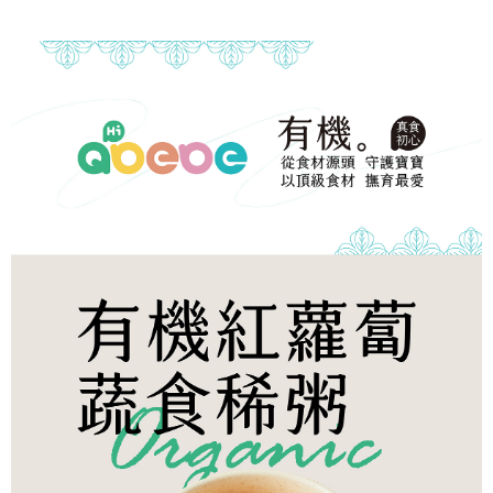
帳／街口支付／iPASS MONEY」等通路繳費。
２．訂單成立數日內，您將收到繳費通知簡訊。
每筆NT$150，滿NT$1,500(含以上)免運費
３．收到繳費通知簡訊後14天內，點擊此簡訊中的連結，可透過四大超商／
【注意事項】
ATM／網路銀行／等多元方式進行付款，方視為交易完成。
冷凍宅配-本島
1.本服務係由「台灣大哥大股份有限公司」（以下簡稱本公司）所提供，讓
※ 請注意：結帳手續完成當下不需立刻繳費，但若您需要取消訂單，請聯絡
用戶於交易時，得透過本服務購買商品或服務，並由商店將買賣／分期付款
每筆NT$150，滿NT$1,500(含以上)免運費
購買商品的店家。未經商家同意取消之訂單仍視為有效，需透過AFTEE先享
買賣價金債權讓與本公司後，依約使用本公司帳單繳交帳款。
後付繳納相關費用。
2.基於同意付款使用「大哥付你分期」之契約關係目的，商店將以您的個人
冷凍宅配-離島
※ 交易是否成功請以「AFTEE先享後付 」之結帳頁面顯示為準，若有關於
資料（包含姓名、電話或地址）提供予台灣大哥大進項蒐集、處理及利用，
是否繳費成功／繳費後需取消欲退款等相關疑問，請聯繫「AFTEE先享後付
每筆NT$260
由本公司與您本人進行分期帳單所需資料之確認、核對及更正。
客戶支援中心」
https://netprotections.freshdesk.com/support/home
3.完整用戶服務條款，請詳閱以下連結：
https://oppay.tw/userRule
【注意事項】
１．透過由恩沛科技股份有限公司提供之「AFTEE先享後付」服務完成之交
易，需依本服務之必要範圍內提供個人資料，並將交易相關給付款項請求債
權轉讓予恩沛科技股份有限公司。
２．關於個人資料處理事宜，請瀏覽以下網址：
https://aftee.tw/terms/#terms3
３．未成年的使用者請事先徵得法定代理人或監護人之同意方可使用
「AFTEE先享後付」，若未經同意申辦者引起之損失，本公司不負相關責
任。
４．使用「AFTEE先享後付」時，將依據個別帳號之用戶狀況，依本公司即
時審查核予不同之上限額度；若仍有額度不足之情形，本公司將視審查結果
請求用戶進行身份認證。
５．嚴禁一人註冊多個帳號或使用他人資訊註冊。若發現惡意使用之情形，
恩沛科技股份有限公司將有權停止該用戶之使用額度並採取法律行動。