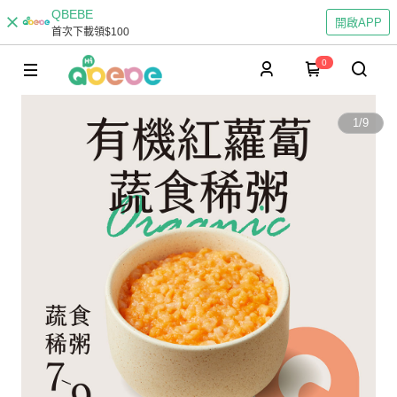
QBEBE
開啟APP
首次下載領$100
0
1
/
9