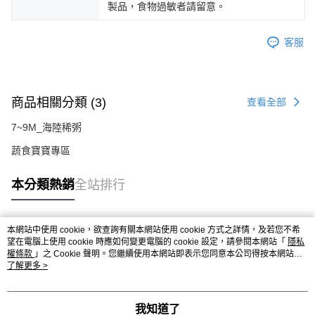
製品，食物過敏者請留意。
客服
商品相關分類 (3)
查看全部
7~9M_海陸稀粥
蔬食寶寶專區
本分類熱銷
全站排行
本網站中使用 cookie，欲查詢有關本網站使用 cookie 方式之詳情，及若您不希
熱門標籤
望在電腦上使用 cookie 時應如何變更電腦的 cookie 設定，請參閱本網站「
隱私
權條款
」之 Cookie 聲明。您繼續使用本網站即表示您同意本公司得按本網站使
用條款之 Cookie 聲明使用 cookie。
了解更多 >
我知道了