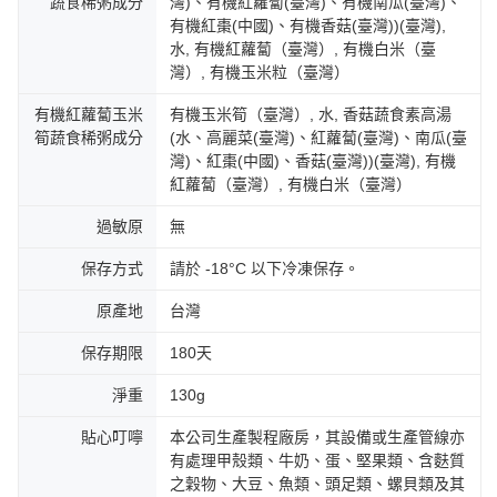
蔬食稀粥成分
灣)、有機紅蘿蔔(臺灣)、有機南瓜(臺灣)、
有機紅棗(中國)、有機香菇(臺灣))(臺灣),
水, 有機紅蘿蔔（臺灣）, 有機白米（臺
灣）, 有機玉米粒（臺灣）
有機紅蘿蔔玉米
有機玉米筍（臺灣）, 水, 香菇蔬食素高湯
筍蔬食稀粥成分
(水、高麗菜(臺灣)、紅蘿蔔(臺灣)、南瓜(臺
灣)、紅棗(中國)、香菇(臺灣))(臺灣), 有機
紅蘿蔔（臺灣）, 有機白米（臺灣）
過敏原
無
保存方式
請於 -18°C 以下冷凍保存。
原產地
台灣
保存期限
180天
淨重
130g
貼心叮嚀
本公司生產製程廠房，其設備或生產管線亦
有處理甲殼類、牛奶、蛋、堅果類、含麩質
之穀物、大豆、魚類、頭足類、螺貝類及其