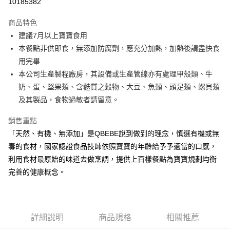
10185382
Apple Pay
商品特色
街口支付
建議7月以上寶寶食用
本餐點非供即食，無添加防腐劑，應充分加熱，加熱後請盡快食
悠遊付
用完畢
全盈+PAY
本公司生產製程廠房，其設備或生產管線亦有處理甲殼類、牛
奶、蛋、堅果類、含麩質之穀物、大豆、魚類、頭足類、螺貝類
大哥付你分期
及其製品，食物過敏者請留意。
相關說明
【大哥付你分期使用說明】
銷售重點
AFTEE先享後付
1.本服務由台灣大哥大提供，台灣大哥大用戶可立即使用無須另外申請。
2.付款方式選擇「大哥付你分期」，訂單成立後會自動跳轉到大哥付的交易
「天然、有機、無添加」是QBEBE說到做到的理念，慎選有機或無
相關說明
流程，驗證手機門號後，選擇欲分期的期數、繳款截止日，確認付款後即完
毒的食材，國家認證食品技師依照寶寶的年齡給予予適當的口感，
【關於「AFTEE先享後付」】
成交易。
ATM付款
AFTEE先享後付是「在收到商品之後才付款」的支付方式。 讓您購物簡單
利用食材最原始的味道去做烹調，提供上百樣餐點為寶寶規劃均衡
3.實際核准額度、可分期數及費用金額請依後續交易確認頁面所載為準。
便利好安心！
4.訂單成立30分鐘內，如未前往確認交易或遇審核未通過，訂單將自動取
完善的健康概念。
１．簡單：不需註冊會員、不需綁卡、不需儲值。
運送方式
消。如遇「轉專審核」未通過狀況，表示未達大哥付你分期系統評分，恕無
２．便利：只要手機號碼，簡訊認證，即可結帳。
法說明評估內容。
３．安心：先確認商品／服務後，再付款。
冷凍付款後全家取貨(最快取貨為下單後+2日)
【繳款方式說明】
1.分期款項不併入電信帳單，「大哥付你分期」於每月結算日後寄送繳費提
每筆NT$130，滿NT$1,500(含以上)免運費
【「AFTEE先享後付」結帳流程】
醒簡訊。
詳細說明
商品規格
相關推薦
１．於結帳方式選擇「AFTEE先享後付」後，將跳轉至「AFTEE先享後付」
2.透過簡訊連結打開帳單後，可選擇「超商條碼／台灣大直營門市／銀行轉
冷凍7-11取貨(快速到店)
結帳頁面，進行簡訊認證並確認金額後，即可完成結帳。