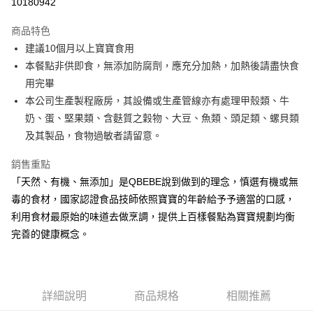
10180942
Apple Pay
商品特色
街口支付
建議10個月以上寶寶食用
本餐點非供即食，無添加防腐劑，應充分加熱，加熱後請盡快食
悠遊付
用完畢
全盈+PAY
本公司生產製程廠房，其設備或生產管線亦有處理甲殼類、牛
奶、蛋、堅果類、含麩質之穀物、大豆、魚類、頭足類、螺貝類
大哥付你分期
及其製品，食物過敏者請留意。
相關說明
【大哥付你分期使用說明】
銷售重點
AFTEE先享後付
1.本服務由台灣大哥大提供，台灣大哥大用戶可立即使用無須另外申請。
2.付款方式選擇「大哥付你分期」，訂單成立後會自動跳轉到大哥付的交易
「天然、有機、無添加」是QBEBE說到做到的理念，慎選有機或無
相關說明
流程，驗證手機門號後，選擇欲分期的期數、繳款截止日，確認付款後即完
毒的食材，國家認證食品技師依照寶寶的年齡給予予適當的口感，
【關於「AFTEE先享後付」】
成交易。
ATM付款
AFTEE先享後付是「在收到商品之後才付款」的支付方式。 讓您購物簡單
利用食材最原始的味道去做烹調，提供上百樣餐點為寶寶規劃均衡
3.實際核准額度、可分期數及費用金額請依後續交易確認頁面所載為準。
便利好安心！
4.訂單成立30分鐘內，如未前往確認交易或遇審核未通過，訂單將自動取
完善的健康概念。
１．簡單：不需註冊會員、不需綁卡、不需儲值。
運送方式
消。如遇「轉專審核」未通過狀況，表示未達大哥付你分期系統評分，恕無
２．便利：只要手機號碼，簡訊認證，即可結帳。
法說明評估內容。
３．安心：先確認商品／服務後，再付款。
冷凍付款後全家取貨(最快取貨為下單後+2日)
【繳款方式說明】
1.分期款項不併入電信帳單，「大哥付你分期」於每月結算日後寄送繳費提
每筆NT$130，滿NT$1,500(含以上)免運費
【「AFTEE先享後付」結帳流程】
醒簡訊。
詳細說明
商品規格
相關推薦
１．於結帳方式選擇「AFTEE先享後付」後，將跳轉至「AFTEE先享後付」
2.透過簡訊連結打開帳單後，可選擇「超商條碼／台灣大直營門市／銀行轉
冷凍7-11取貨(快速到店)
結帳頁面，進行簡訊認證並確認金額後，即可完成結帳。