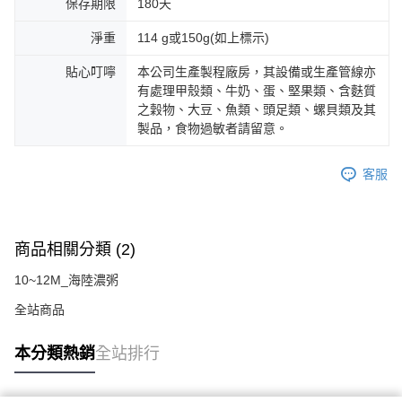
保存期限
180天
淨重
114 g或150g(如上標示)
貼心叮嚀
本公司生產製程廠房，其設備或生產管線亦
有處理甲殼類、牛奶、蛋、堅果類、含麩質
之穀物、大豆、魚類、頭足類、螺貝類及其
製品，食物過敏者請留意。
客服
商品相關分類 (2)
10~12M_海陸濃粥
全站商品
本分類熱銷
全站排行