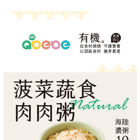
帳／街口支付／iPASS MONEY」等通路繳費。
２．訂單成立數日內，您將收到繳費通知簡訊。
每筆NT$150，滿NT$1,500(含以上)免運費
３．收到繳費通知簡訊後14天內，點擊此簡訊中的連結，可透過四大超商／
【注意事項】
ATM／網路銀行／等多元方式進行付款，方視為交易完成。
冷凍宅配-本島
1.本服務係由「台灣大哥大股份有限公司」（以下簡稱本公司）所提供，讓
※ 請注意：結帳手續完成當下不需立刻繳費，但若您需要取消訂單，請聯絡
用戶於交易時，得透過本服務購買商品或服務，並由商店將買賣／分期付款
每筆NT$150，滿NT$1,500(含以上)免運費
購買商品的店家。未經商家同意取消之訂單仍視為有效，需透過AFTEE先享
買賣價金債權讓與本公司後，依約使用本公司帳單繳交帳款。
後付繳納相關費用。
2.基於同意付款使用「大哥付你分期」之契約關係目的，商店將以您的個人
冷凍宅配-離島
※ 交易是否成功請以「AFTEE先享後付 」之結帳頁面顯示為準，若有關於
資料（包含姓名、電話或地址）提供予台灣大哥大進項蒐集、處理及利用，
是否繳費成功／繳費後需取消欲退款等相關疑問，請聯繫「AFTEE先享後付
每筆NT$260
由本公司與您本人進行分期帳單所需資料之確認、核對及更正。
客戶支援中心」
https://netprotections.freshdesk.com/support/home
3.完整用戶服務條款，請詳閱以下連結：
https://oppay.tw/userRule
【注意事項】
１．透過由恩沛科技股份有限公司提供之「AFTEE先享後付」服務完成之交
易，需依本服務之必要範圍內提供個人資料，並將交易相關給付款項請求債
權轉讓予恩沛科技股份有限公司。
２．關於個人資料處理事宜，請瀏覽以下網址：
https://aftee.tw/terms/#terms3
３．未成年的使用者請事先徵得法定代理人或監護人之同意方可使用
「AFTEE先享後付」，若未經同意申辦者引起之損失，本公司不負相關責
任。
４．使用「AFTEE先享後付」時，將依據個別帳號之用戶狀況，依本公司即
時審查核予不同之上限額度；若仍有額度不足之情形，本公司將視審查結果
請求用戶進行身份認證。
５．嚴禁一人註冊多個帳號或使用他人資訊註冊。若發現惡意使用之情形，
恩沛科技股份有限公司將有權停止該用戶之使用額度並採取法律行動。