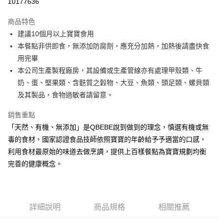
10177636
Apple Pay
商品特色
街口支付
建議10個月以上寶寶食用
本餐點非供即食，無添加防腐劑，應充分加熱，加熱後請盡快食
悠遊付
用完畢
全盈+PAY
本公司生產製程廠房，其設備或生產管線亦有處理甲殼類、牛
奶、蛋、堅果類、含麩質之穀物、大豆、魚類、頭足類、螺貝類
大哥付你分期
及其製品，食物過敏者請留意。
相關說明
【大哥付你分期使用說明】
銷售重點
AFTEE先享後付
1.本服務由台灣大哥大提供，台灣大哥大用戶可立即使用無須另外申請。
2.付款方式選擇「大哥付你分期」，訂單成立後會自動跳轉到大哥付的交易
「天然、有機、無添加」是QBEBE說到做到的理念，慎選有機或無
相關說明
流程，驗證手機門號後，選擇欲分期的期數、繳款截止日，確認付款後即完
毒的食材，國家認證食品技師依照寶寶的年齡給予予適當的口感，
【關於「AFTEE先享後付」】
成交易。
ATM付款
AFTEE先享後付是「在收到商品之後才付款」的支付方式。 讓您購物簡單
利用食材最原始的味道去做烹調，提供上百樣餐點為寶寶規劃均衡
3.實際核准額度、可分期數及費用金額請依後續交易確認頁面所載為準。
便利好安心！
4.訂單成立30分鐘內，如未前往確認交易或遇審核未通過，訂單將自動取
完善的健康概念。
１．簡單：不需註冊會員、不需綁卡、不需儲值。
運送方式
消。如遇「轉專審核」未通過狀況，表示未達大哥付你分期系統評分，恕無
２．便利：只要手機號碼，簡訊認證，即可結帳。
法說明評估內容。
３．安心：先確認商品／服務後，再付款。
冷凍付款後全家取貨(最快取貨為下單後+2日)
【繳款方式說明】
1.分期款項不併入電信帳單，「大哥付你分期」於每月結算日後寄送繳費提
每筆NT$130，滿NT$1,500(含以上)免運費
【「AFTEE先享後付」結帳流程】
醒簡訊。
詳細說明
商品規格
相關推薦
１．於結帳方式選擇「AFTEE先享後付」後，將跳轉至「AFTEE先享後付」
2.透過簡訊連結打開帳單後，可選擇「超商條碼／台灣大直營門市／銀行轉
冷凍7-11取貨(快速到店)
結帳頁面，進行簡訊認證並確認金額後，即可完成結帳。