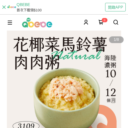
QBEBE
開啟APP
首次下載領$100
0
1
/
8