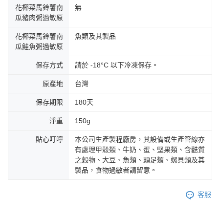
花椰菜馬鈴薯南
無
瓜豬肉粥過敏原
花椰菜馬鈴薯南
魚類及其製品
瓜鮭魚粥過敏原
保存方式
請於 -18°C 以下冷凍保存。
原產地
台灣
保存期限
180天
淨重
150g
貼心叮嚀
本公司生產製程廠房，其設備或生產管線亦
有處理甲殼類、牛奶、蛋、堅果類、含麩質
之穀物、大豆、魚類、頭足類、螺貝類及其
製品，食物過敏者請留意。
客服