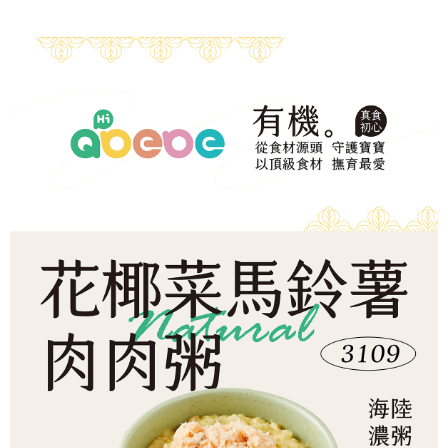
帳／街口支付／iPASS MONEY」等通路繳費。
２．訂單成立數日內，您將收到繳費通知簡訊。
每筆NT$150，滿NT$1,500(含以上)免運費
３．收到繳費通知簡訊後14天內，點擊此簡訊中的連結，可透過四大超商／
【注意事項】
ATM／網路銀行／等多元方式進行付款，方視為交易完成。
冷凍宅配-本島
1.本服務係由「台灣大哥大股份有限公司」（以下簡稱本公司）所提供，讓
※ 請注意：結帳手續完成當下不需立刻繳費，但若您需要取消訂單，請聯絡
用戶於交易時，得透過本服務購買商品或服務，並由商店將買賣／分期付款
每筆NT$150，滿NT$1,500(含以上)免運費
購買商品的店家。未經商家同意取消之訂單仍視為有效，需透過AFTEE先享
買賣價金債權讓與本公司後，依約使用本公司帳單繳交帳款。
後付繳納相關費用。
2.基於同意付款使用「大哥付你分期」之契約關係目的，商店將以您的個人
冷凍宅配-離島
※ 交易是否成功請以「AFTEE先享後付 」之結帳頁面顯示為準，若有關於
資料（包含姓名、電話或地址）提供予台灣大哥大進項蒐集、處理及利用，
是否繳費成功／繳費後需取消欲退款等相關疑問，請聯繫「AFTEE先享後付
每筆NT$260
由本公司與您本人進行分期帳單所需資料之確認、核對及更正。
客戶支援中心」
https://netprotections.freshdesk.com/support/home
3.完整用戶服務條款，請詳閱以下連結：
https://oppay.tw/userRule
【注意事項】
１．透過由恩沛科技股份有限公司提供之「AFTEE先享後付」服務完成之交
易，需依本服務之必要範圍內提供個人資料，並將交易相關給付款項請求債
權轉讓予恩沛科技股份有限公司。
２．關於個人資料處理事宜，請瀏覽以下網址：
https://aftee.tw/terms/#terms3
３．未成年的使用者請事先徵得法定代理人或監護人之同意方可使用
「AFTEE先享後付」，若未經同意申辦者引起之損失，本公司不負相關責
任。
４．使用「AFTEE先享後付」時，將依據個別帳號之用戶狀況，依本公司即
時審查核予不同之上限額度；若仍有額度不足之情形，本公司將視審查結果
請求用戶進行身份認證。
５．嚴禁一人註冊多個帳號或使用他人資訊註冊。若發現惡意使用之情形，
恩沛科技股份有限公司將有權停止該用戶之使用額度並採取法律行動。