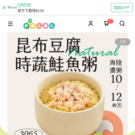
QBEBE
開啟APP
首次下載領$100
0
1
/
8