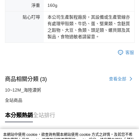
淨重
160g
貼心叮嚀
本公司生產製程廠房，其設備或生產管線亦
有處理甲殼類、牛奶、蛋、堅果類、含麩質
之穀物、大豆、魚類、頭足類、螺貝類及其
製品，食物過敏者請留意。
客服
商品相關分類 (3)
查看全部
10~12M_海陸濃粥
全站商品
本分類熱銷
全站排行
本網站中使用 cookie，欲查詢有關本網站使用 cookie 方式之詳情，及若您不希