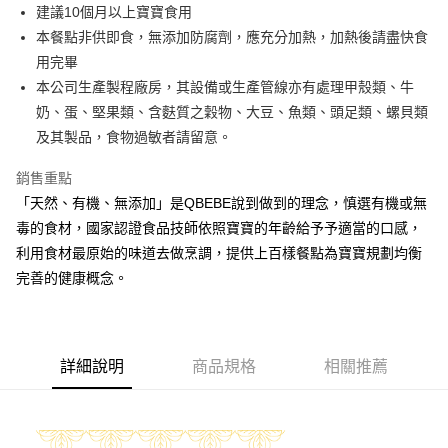
街口支付
建議10個月以上寶寶食用
本餐點非供即食，無添加防腐劑，應充分加熱，加熱後請盡快食
悠遊付
用完畢
全盈+PAY
本公司生產製程廠房，其設備或生產管線亦有處理甲殼類、牛
奶、蛋、堅果類、含麩質之穀物、大豆、魚類、頭足類、螺貝類
大哥付你分期
及其製品，食物過敏者請留意。
相關說明
【大哥付你分期使用說明】
銷售重點
AFTEE先享後付
1.本服務由台灣大哥大提供，台灣大哥大用戶可立即使用無須另外申請。
2.付款方式選擇「大哥付你分期」，訂單成立後會自動跳轉到大哥付的交易
「天然、有機、無添加」是QBEBE說到做到的理念，慎選有機或無
相關說明
流程，驗證手機門號後，選擇欲分期的期數、繳款截止日，確認付款後即完
毒的食材，國家認證食品技師依照寶寶的年齡給予予適當的口感，
【關於「AFTEE先享後付」】
成交易。
ATM付款
AFTEE先享後付是「在收到商品之後才付款」的支付方式。 讓您購物簡單
利用食材最原始的味道去做烹調，提供上百樣餐點為寶寶規劃均衡
3.實際核准額度、可分期數及費用金額請依後續交易確認頁面所載為準。
便利好安心！
4.訂單成立30分鐘內，如未前往確認交易或遇審核未通過，訂單將自動取
完善的健康概念。
１．簡單：不需註冊會員、不需綁卡、不需儲值。
運送方式
消。如遇「轉專審核」未通過狀況，表示未達大哥付你分期系統評分，恕無
２．便利：只要手機號碼，簡訊認證，即可結帳。
法說明評估內容。
３．安心：先確認商品／服務後，再付款。
冷凍付款後全家取貨(最快取貨為下單後+2日)
【繳款方式說明】
1.分期款項不併入電信帳單，「大哥付你分期」於每月結算日後寄送繳費提
每筆NT$130，滿NT$1,500(含以上)免運費
【「AFTEE先享後付」結帳流程】
醒簡訊。
詳細說明
商品規格
相關推薦
１．於結帳方式選擇「AFTEE先享後付」後，將跳轉至「AFTEE先享後付」
2.透過簡訊連結打開帳單後，可選擇「超商條碼／台灣大直營門市／銀行轉
冷凍7-11取貨(快速到店)
結帳頁面，進行簡訊認證並確認金額後，即可完成結帳。
帳／街口支付／iPASS MONEY」等通路繳費。
２．訂單成立數日內，您將收到繳費通知簡訊。
每筆NT$150，滿NT$1,500(含以上)免運費
３．收到繳費通知簡訊後14天內，點擊此簡訊中的連結，可透過四大超商／
【注意事項】
ATM／網路銀行／等多元方式進行付款，方視為交易完成。