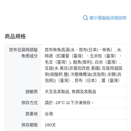
顯示電腦版詳細說明
商品規格
昆布豆腐時蔬鮭
昆布柴魚高湯(水、昆布(日本)、柴魚）, 水,
魚粥成分
時蔬（紅蘿蔔（臺灣）、玉米粒（臺灣）、
毛豆（臺灣）), 鮭魚(智利), 白米（臺灣）,
豆腐(水.黃豆(非基因改造.美國).豆腐用凝固
劑(硫酸鈣.鹽).冷壓橄欖油(消泡用).米糠(消
泡用))（臺灣）, 昆布（日本）, 薑（臺灣）
過敏原
大豆及其製品, 魚類及其製品
保存方式
請於 -18°C 以下冷凍保存。
原產地
台灣
保存期限
180天