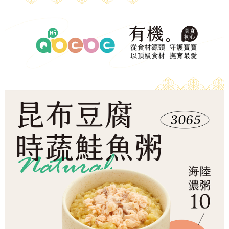
冷凍宅配-本島
1.本服務係由「台灣大哥大股份有限公司」（以下簡稱本公司）所提供，讓
※ 請注意：結帳手續完成當下不需立刻繳費，但若您需要取消訂單，請聯絡
用戶於交易時，得透過本服務購買商品或服務，並由商店將買賣／分期付款
每筆NT$150，滿NT$1,500(含以上)免運費
購買商品的店家。未經商家同意取消之訂單仍視為有效，需透過AFTEE先享
買賣價金債權讓與本公司後，依約使用本公司帳單繳交帳款。
後付繳納相關費用。
2.基於同意付款使用「大哥付你分期」之契約關係目的，商店將以您的個人
冷凍宅配-離島
※ 交易是否成功請以「AFTEE先享後付 」之結帳頁面顯示為準，若有關於
資料（包含姓名、電話或地址）提供予台灣大哥大進項蒐集、處理及利用，
是否繳費成功／繳費後需取消欲退款等相關疑問，請聯繫「AFTEE先享後付
每筆NT$260
由本公司與您本人進行分期帳單所需資料之確認、核對及更正。
客戶支援中心」
https://netprotections.freshdesk.com/support/home
3.完整用戶服務條款，請詳閱以下連結：
https://oppay.tw/userRule
【注意事項】
１．透過由恩沛科技股份有限公司提供之「AFTEE先享後付」服務完成之交
易，需依本服務之必要範圍內提供個人資料，並將交易相關給付款項請求債
權轉讓予恩沛科技股份有限公司。
２．關於個人資料處理事宜，請瀏覽以下網址：
https://aftee.tw/terms/#terms3
３．未成年的使用者請事先徵得法定代理人或監護人之同意方可使用
「AFTEE先享後付」，若未經同意申辦者引起之損失，本公司不負相關責
任。
４．使用「AFTEE先享後付」時，將依據個別帳號之用戶狀況，依本公司即
時審查核予不同之上限額度；若仍有額度不足之情形，本公司將視審查結果
請求用戶進行身份認證。
５．嚴禁一人註冊多個帳號或使用他人資訊註冊。若發現惡意使用之情形，
恩沛科技股份有限公司將有權停止該用戶之使用額度並採取法律行動。