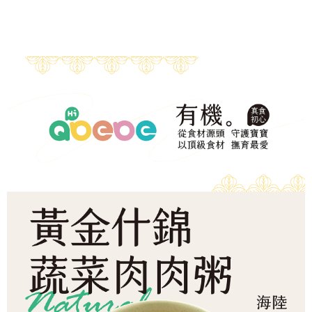
帳／街口支付／iPASS MONEY」等通路繳費。
２．訂單成立數日內，您將收到繳費通知簡訊。
每筆NT$150，滿NT$1,500(含以上)免運費
３．收到繳費通知簡訊後14天內，點擊此簡訊中的連結，可透過四大超商／
【注意事項】
ATM／網路銀行／等多元方式進行付款，方視為交易完成。
冷凍宅配-本島
1.本服務係由「台灣大哥大股份有限公司」（以下簡稱本公司）所提供，讓
※ 請注意：結帳手續完成當下不需立刻繳費，但若您需要取消訂單，請聯絡
用戶於交易時，得透過本服務購買商品或服務，並由商店將買賣／分期付款
每筆NT$150，滿NT$1,500(含以上)免運費
購買商品的店家。未經商家同意取消之訂單仍視為有效，需透過AFTEE先享
買賣價金債權讓與本公司後，依約使用本公司帳單繳交帳款。
後付繳納相關費用。
2.基於同意付款使用「大哥付你分期」之契約關係目的，商店將以您的個人
冷凍宅配-離島
※ 交易是否成功請以「AFTEE先享後付 」之結帳頁面顯示為準，若有關於
資料（包含姓名、電話或地址）提供予台灣大哥大進項蒐集、處理及利用，
是否繳費成功／繳費後需取消欲退款等相關疑問，請聯繫「AFTEE先享後付
每筆NT$260
由本公司與您本人進行分期帳單所需資料之確認、核對及更正。
客戶支援中心」
https://netprotections.freshdesk.com/support/home
3.完整用戶服務條款，請詳閱以下連結：
https://oppay.tw/userRule
【注意事項】
１．透過由恩沛科技股份有限公司提供之「AFTEE先享後付」服務完成之交
易，需依本服務之必要範圍內提供個人資料，並將交易相關給付款項請求債
權轉讓予恩沛科技股份有限公司。
２．關於個人資料處理事宜，請瀏覽以下網址：
https://aftee.tw/terms/#terms3
３．未成年的使用者請事先徵得法定代理人或監護人之同意方可使用
「AFTEE先享後付」，若未經同意申辦者引起之損失，本公司不負相關責
任。
４．使用「AFTEE先享後付」時，將依據個別帳號之用戶狀況，依本公司即
時審查核予不同之上限額度；若仍有額度不足之情形，本公司將視審查結果
請求用戶進行身份認證。
５．嚴禁一人註冊多個帳號或使用他人資訊註冊。若發現惡意使用之情形，
恩沛科技股份有限公司將有權停止該用戶之使用額度並採取法律行動。