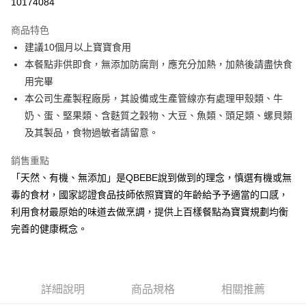
10174084
Apple Pay
商品特色
街口支付
建議10個月以上寶寶食用
本餐點非供即食，無添加防腐劑，應充分加熱，加熱後請盡快食
悠遊付
用完畢
全盈+PAY
本公司生產製程廠房，其設備或生產管線亦有處理甲殼類、牛
奶、蛋、堅果類、含麩質之穀物、大豆、魚類、頭足類、螺貝類
大哥付你分期
及其製品，食物過敏者請留意。
相關說明
【大哥付你分期使用說明】
銷售重點
AFTEE先享後付
1.本服務由台灣大哥大提供，台灣大哥大用戶可立即使用無須另外申請。
2.付款方式選擇「大哥付你分期」，訂單成立後會自動跳轉到大哥付的交易
「天然、有機、無添加」是QBEBE說到做到的理念，慎選有機或無
相關說明
流程，驗證手機門號後，選擇欲分期的期數、繳款截止日，確認付款後即完
毒的食材，國家認證食品技師依照寶寶的年齡給予予適當的口感，
【關於「AFTEE先享後付」】
成交易。
ATM付款
AFTEE先享後付是「在收到商品之後才付款」的支付方式。 讓您購物簡單
利用食材最原始的味道去做烹調，提供上百樣餐點為寶寶規劃均衡
3.實際核准額度、可分期數及費用金額請依後續交易確認頁面所載為準。
便利好安心！
4.訂單成立30分鐘內，如未前往確認交易或遇審核未通過，訂單將自動取
完善的健康概念。
１．簡單：不需註冊會員、不需綁卡、不需儲值。
運送方式
消。如遇「轉專審核」未通過狀況，表示未達大哥付你分期系統評分，恕無
２．便利：只要手機號碼，簡訊認證，即可結帳。
法說明評估內容。
３．安心：先確認商品／服務後，再付款。
冷凍付款後全家取貨(最快取貨為下單後+2日)
【繳款方式說明】
1.分期款項不併入電信帳單，「大哥付你分期」於每月結算日後寄送繳費提
每筆NT$130，滿NT$1,500(含以上)免運費
【「AFTEE先享後付」結帳流程】
醒簡訊。
詳細說明
商品規格
相關推薦
１．於結帳方式選擇「AFTEE先享後付」後，將跳轉至「AFTEE先享後付」
2.透過簡訊連結打開帳單後，可選擇「超商條碼／台灣大直營門市／銀行轉
冷凍7-11取貨(快速到店)
結帳頁面，進行簡訊認證並確認金額後，即可完成結帳。