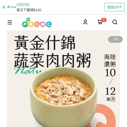
QBEBE
開啟APP
首次下載領$100
0
1
/
9