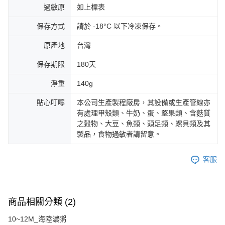
過敏原
如上標表
保存方式
請於 -18°C 以下冷凍保存。
原產地
台灣
保存期限
180天
淨重
140g
貼心叮嚀
本公司生產製程廠房，其設備或生產管線亦
有處理甲殼類、牛奶、蛋、堅果類、含麩質
之穀物、大豆、魚類、頭足類、螺貝類及其
製品，食物過敏者請留意。
客服
商品相關分類 (2)
10~12M_海陸濃粥