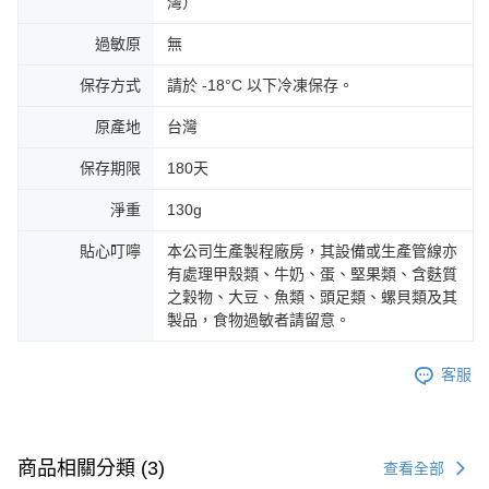
灣）
過敏原
無
保存方式
請於 -18°C 以下冷凍保存。
原產地
台灣
保存期限
180天
淨重
130g
貼心叮嚀
本公司生產製程廠房，其設備或生產管線亦
有處理甲殼類、牛奶、蛋、堅果類、含麩質
之穀物、大豆、魚類、頭足類、螺貝類及其
製品，食物過敏者請留意。
客服
商品相關分類 (3)
查看全部