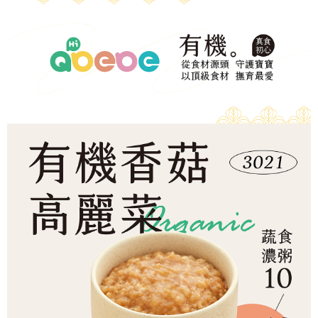
冷凍宅配-本島
1.本服務係由「台灣大哥大股份有限公司」（以下簡稱本公司）所提供，讓
※ 請注意：結帳手續完成當下不需立刻繳費，但若您需要取消訂單，請聯絡
用戶於交易時，得透過本服務購買商品或服務，並由商店將買賣／分期付款
每筆NT$150，滿NT$1,500(含以上)免運費
購買商品的店家。未經商家同意取消之訂單仍視為有效，需透過AFTEE先享
買賣價金債權讓與本公司後，依約使用本公司帳單繳交帳款。
後付繳納相關費用。
2.基於同意付款使用「大哥付你分期」之契約關係目的，商店將以您的個人
冷凍宅配-離島
※ 交易是否成功請以「AFTEE先享後付 」之結帳頁面顯示為準，若有關於
資料（包含姓名、電話或地址）提供予台灣大哥大進項蒐集、處理及利用，
是否繳費成功／繳費後需取消欲退款等相關疑問，請聯繫「AFTEE先享後付
每筆NT$260
由本公司與您本人進行分期帳單所需資料之確認、核對及更正。
客戶支援中心」
https://netprotections.freshdesk.com/support/home
3.完整用戶服務條款，請詳閱以下連結：
https://oppay.tw/userRule
【注意事項】
１．透過由恩沛科技股份有限公司提供之「AFTEE先享後付」服務完成之交
易，需依本服務之必要範圍內提供個人資料，並將交易相關給付款項請求債
權轉讓予恩沛科技股份有限公司。
２．關於個人資料處理事宜，請瀏覽以下網址：
https://aftee.tw/terms/#terms3
３．未成年的使用者請事先徵得法定代理人或監護人之同意方可使用
「AFTEE先享後付」，若未經同意申辦者引起之損失，本公司不負相關責
任。
４．使用「AFTEE先享後付」時，將依據個別帳號之用戶狀況，依本公司即
時審查核予不同之上限額度；若仍有額度不足之情形，本公司將視審查結果
請求用戶進行身份認證。
５．嚴禁一人註冊多個帳號或使用他人資訊註冊。若發現惡意使用之情形，
恩沛科技股份有限公司將有權停止該用戶之使用額度並採取法律行動。