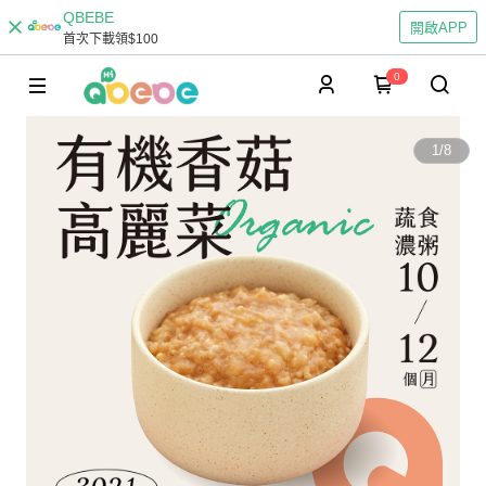
QBEBE
開啟APP
首次下載領$100
0
1
/
8