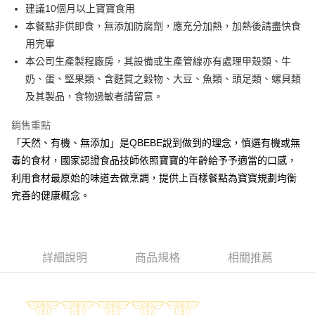
街口支付
建議10個月以上寶寶食用
本餐點非供即食，無添加防腐劑，應充分加熱，加熱後請盡快食
悠遊付
用完畢
全盈+PAY
本公司生產製程廠房，其設備或生產管線亦有處理甲殼類、牛
奶、蛋、堅果類、含麩質之穀物、大豆、魚類、頭足類、螺貝類
大哥付你分期
及其製品，食物過敏者請留意。
相關說明
【大哥付你分期使用說明】
銷售重點
AFTEE先享後付
1.本服務由台灣大哥大提供，台灣大哥大用戶可立即使用無須另外申請。
2.付款方式選擇「大哥付你分期」，訂單成立後會自動跳轉到大哥付的交易
「天然、有機、無添加」是QBEBE說到做到的理念，慎選有機或無
相關說明
流程，驗證手機門號後，選擇欲分期的期數、繳款截止日，確認付款後即完
毒的食材，國家認證食品技師依照寶寶的年齡給予予適當的口感，
【關於「AFTEE先享後付」】
成交易。
ATM付款
AFTEE先享後付是「在收到商品之後才付款」的支付方式。 讓您購物簡單
利用食材最原始的味道去做烹調，提供上百樣餐點為寶寶規劃均衡
3.實際核准額度、可分期數及費用金額請依後續交易確認頁面所載為準。
便利好安心！
4.訂單成立30分鐘內，如未前往確認交易或遇審核未通過，訂單將自動取
完善的健康概念。
１．簡單：不需註冊會員、不需綁卡、不需儲值。
運送方式
消。如遇「轉專審核」未通過狀況，表示未達大哥付你分期系統評分，恕無
２．便利：只要手機號碼，簡訊認證，即可結帳。
法說明評估內容。
３．安心：先確認商品／服務後，再付款。
冷凍付款後全家取貨(最快取貨為下單後+2日)
【繳款方式說明】
1.分期款項不併入電信帳單，「大哥付你分期」於每月結算日後寄送繳費提
每筆NT$130，滿NT$1,500(含以上)免運費
【「AFTEE先享後付」結帳流程】
醒簡訊。
詳細說明
商品規格
相關推薦
１．於結帳方式選擇「AFTEE先享後付」後，將跳轉至「AFTEE先享後付」
2.透過簡訊連結打開帳單後，可選擇「超商條碼／台灣大直營門市／銀行轉
冷凍7-11取貨(快速到店)
結帳頁面，進行簡訊認證並確認金額後，即可完成結帳。
帳／街口支付／iPASS MONEY」等通路繳費。
２．訂單成立數日內，您將收到繳費通知簡訊。
每筆NT$150，滿NT$1,500(含以上)免運費
３．收到繳費通知簡訊後14天內，點擊此簡訊中的連結，可透過四大超商／
【注意事項】
ATM／網路銀行／等多元方式進行付款，方視為交易完成。