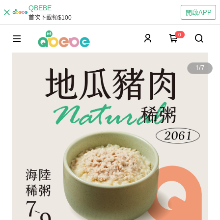
QBEBE
開啟APP
首次下載領$100
0
1
/
7