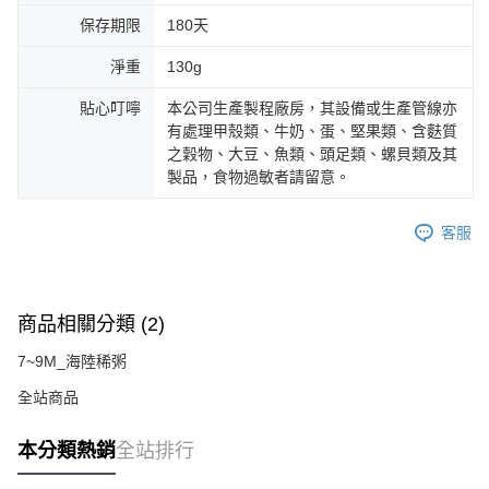
保存期限
180天
淨重
130g
貼心叮嚀
本公司生產製程廠房，其設備或生產管線亦
有處理甲殼類、牛奶、蛋、堅果類、含麩質
之穀物、大豆、魚類、頭足類、螺貝類及其
製品，食物過敏者請留意。
客服
商品相關分類 (2)
7~9M_海陸稀粥
全站商品
本分類熱銷
全站排行