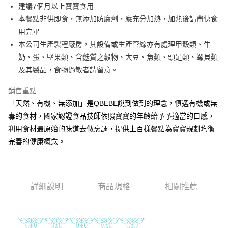
街口支付
建議7個月以上寶寶食用
本餐點非供即食，無添加防腐劑，應充分加熱，加熱後請盡快食
悠遊付
用完畢
全盈+PAY
本公司生產製程廠房，其設備或生產管線亦有處理甲殼類、牛
奶、蛋、堅果類、含麩質之穀物、大豆、魚類、頭足類、螺貝類
大哥付你分期
及其製品，食物過敏者請留意。
相關說明
【大哥付你分期使用說明】
銷售重點
AFTEE先享後付
1.本服務由台灣大哥大提供，台灣大哥大用戶可立即使用無須另外申請。
2.付款方式選擇「大哥付你分期」，訂單成立後會自動跳轉到大哥付的交易
「天然、有機、無添加」是QBEBE說到做到的理念，慎選有機或無
相關說明
流程，驗證手機門號後，選擇欲分期的期數、繳款截止日，確認付款後即完
毒的食材，國家認證食品技師依照寶寶的年齡給予予適當的口感，
【關於「AFTEE先享後付」】
成交易。
ATM付款
AFTEE先享後付是「在收到商品之後才付款」的支付方式。 讓您購物簡單
利用食材最原始的味道去做烹調，提供上百樣餐點為寶寶規劃均衡
3.實際核准額度、可分期數及費用金額請依後續交易確認頁面所載為準。
便利好安心！
4.訂單成立30分鐘內，如未前往確認交易或遇審核未通過，訂單將自動取
完善的健康概念。
１．簡單：不需註冊會員、不需綁卡、不需儲值。
運送方式
消。如遇「轉專審核」未通過狀況，表示未達大哥付你分期系統評分，恕無
２．便利：只要手機號碼，簡訊認證，即可結帳。
法說明評估內容。
３．安心：先確認商品／服務後，再付款。
冷凍付款後全家取貨(最快取貨為下單後+2日)
【繳款方式說明】
1.分期款項不併入電信帳單，「大哥付你分期」於每月結算日後寄送繳費提
每筆NT$130，滿NT$1,500(含以上)免運費
【「AFTEE先享後付」結帳流程】
醒簡訊。
詳細說明
商品規格
相關推薦
１．於結帳方式選擇「AFTEE先享後付」後，將跳轉至「AFTEE先享後付」
2.透過簡訊連結打開帳單後，可選擇「超商條碼／台灣大直營門市／銀行轉
冷凍7-11取貨(快速到店)
結帳頁面，進行簡訊認證並確認金額後，即可完成結帳。
帳／街口支付／iPASS MONEY」等通路繳費。
２．訂單成立數日內，您將收到繳費通知簡訊。
每筆NT$150，滿NT$1,500(含以上)免運費
３．收到繳費通知簡訊後14天內，點擊此簡訊中的連結，可透過四大超商／
【注意事項】
ATM／網路銀行／等多元方式進行付款，方視為交易完成。