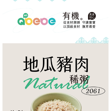
冷凍宅配-本島
1.本服務係由「台灣大哥大股份有限公司」（以下簡稱本公司）所提供，讓
※ 請注意：結帳手續完成當下不需立刻繳費，但若您需要取消訂單，請聯絡
用戶於交易時，得透過本服務購買商品或服務，並由商店將買賣／分期付款
每筆NT$150，滿NT$1,500(含以上)免運費
購買商品的店家。未經商家同意取消之訂單仍視為有效，需透過AFTEE先享
買賣價金債權讓與本公司後，依約使用本公司帳單繳交帳款。
後付繳納相關費用。
2.基於同意付款使用「大哥付你分期」之契約關係目的，商店將以您的個人
冷凍宅配-離島
※ 交易是否成功請以「AFTEE先享後付 」之結帳頁面顯示為準，若有關於
資料（包含姓名、電話或地址）提供予台灣大哥大進項蒐集、處理及利用，
是否繳費成功／繳費後需取消欲退款等相關疑問，請聯繫「AFTEE先享後付
每筆NT$260
由本公司與您本人進行分期帳單所需資料之確認、核對及更正。
客戶支援中心」
https://netprotections.freshdesk.com/support/home
3.完整用戶服務條款，請詳閱以下連結：
https://oppay.tw/userRule
【注意事項】
１．透過由恩沛科技股份有限公司提供之「AFTEE先享後付」服務完成之交
易，需依本服務之必要範圍內提供個人資料，並將交易相關給付款項請求債
權轉讓予恩沛科技股份有限公司。
２．關於個人資料處理事宜，請瀏覽以下網址：
https://aftee.tw/terms/#terms3
３．未成年的使用者請事先徵得法定代理人或監護人之同意方可使用
「AFTEE先享後付」，若未經同意申辦者引起之損失，本公司不負相關責
任。
４．使用「AFTEE先享後付」時，將依據個別帳號之用戶狀況，依本公司即
時審查核予不同之上限額度；若仍有額度不足之情形，本公司將視審查結果
請求用戶進行身份認證。
５．嚴禁一人註冊多個帳號或使用他人資訊註冊。若發現惡意使用之情形，
恩沛科技股份有限公司將有權停止該用戶之使用額度並採取法律行動。